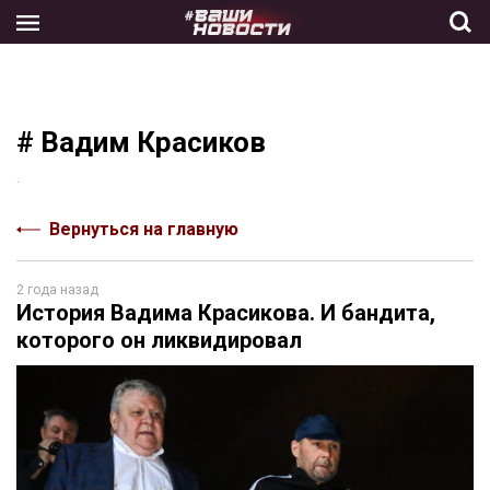
Skip
to
the
content
# Вадим Красиков
.
Вернуться на главную
2 года назад
История Вадима Красикова. И бандита,
которого он ликвидировал