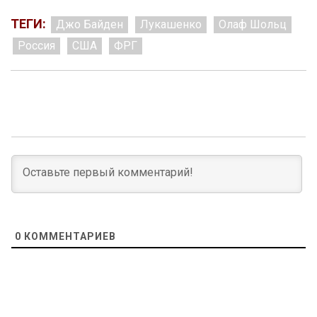
ТЕГИ:
Джо Байден
Лукашенко
Олаф Шольц
Россия
США
ФРГ
0
КОММЕНТАРИЕВ