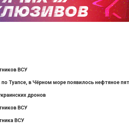
тников ВСУ
 по Туапсе, в Чёрном море появилось нефтяное пя
украинских дронов
тников ВСУ
тника ВСУ