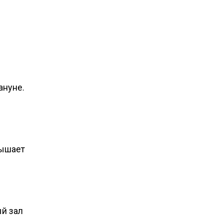
ануне.
вышает
ый зал