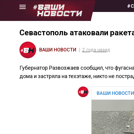
Skip
#С
to
the
content
Севастополь атаковали раке
ВАШИ НОВОСТИ
2 года назад
Губернатор Развозжаев сообщил, что фугасн
дома и застряла на техэтаже, никто не постра