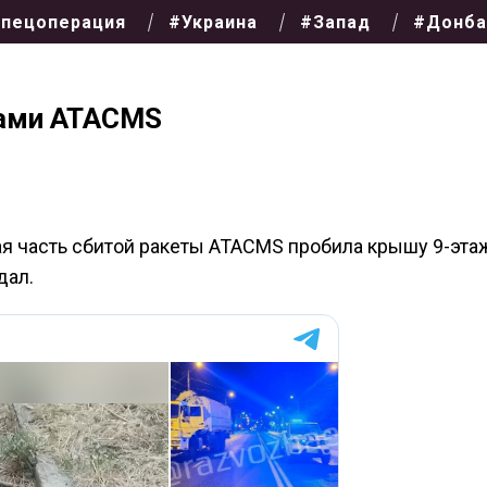
пецоперация
#Украина
#Запад
#Донба
тами ATACMS
ая часть сбитой ракеты ATACMS пробила крышу 9-эта
дал.