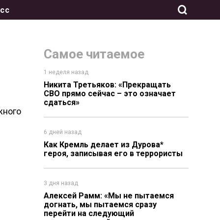
сс
Самое читаемое
1 неделя назад
Никита Третьяков: «Прекращать
СВО прямо сейчас – это означает
сдаться»
жного
6 дней назад
Как Кремль делает из Дурова*
героя, записывая его в террористы
3 дня назад
Алексей Рамм: «Мы не пытаемся
догнать, мы пытаемся сразу
перейти на следующий