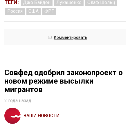
ТЕГИ:
Джо Байден
Лукашенко
Олаф Шольц
Россия
США
ФРГ
Комментировать
Совфед одобрил законопроект о
новом режиме высылки
мигрантов
2 года назад
ВАШИ НОВОСТИ