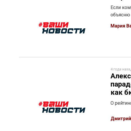
Если ком
объясню 
Мария В
4 года наза
Алекс
парад
как б
О рейтин
Дмитрий