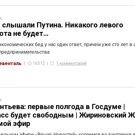
д
 слышали Путина. Никакого левого
ота не будет…
экономических бед у нас один ответ, причем уже сто лет в 
предпринимательства
евенталь
16512
1 комментарий
д
нтьева: первые полгода в Госдуме |
сс будет свободным | Жириновский 
мой эфир
ельном эфире «Ваших Новостей» копаемся во внутрянке 