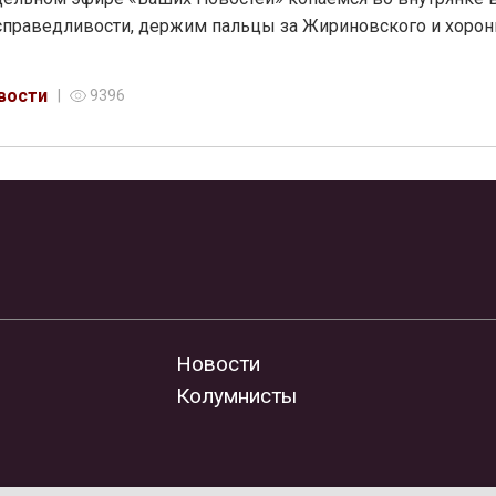
справедливости, держим пальцы за Жириновского и хоро
вости
9396
Новости
Колумнисты