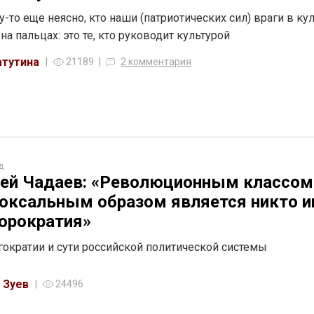
у-то еще неясно, кто наши (патриотических сил) враги в кул
на пальцах: это те, кто руководит культурой
атутина
21189
2 комментария
д
ей Чадаев: «Революционным классом
оксальным образом является никто и
юрократия»
гократии и сути российской политической системы
 Зуев
24496