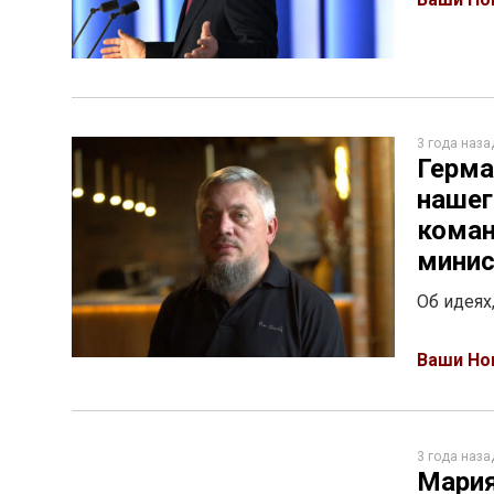
3 года наза
Герма
нашег
коман
минис
Об идеях
Ваши Но
3 года наза
Мария