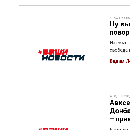
4 года наза
Ну вы
повор
На семь 
свобода 
Вадим Л
4 года наза
Авксе
Донба
– пря
В еженед