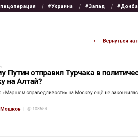
пецоперация
#Украина
#Запад
#Донба
Вернуться на 
д
у Путин отправил Турчака в политиче
у на Алтай?
с «Маршем справедливости» на Москву ещё не закончилас
 Мошков
108654