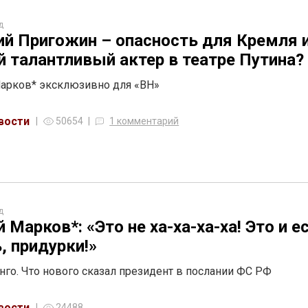
д
ий Пригожин – опасность для Кремля 
 талантливый актер в театре Путина
арков* эксклюзивно для «ВН»
вости
50654
1 комментарий
д
й Марков*: «Это не ха-ха-ха-ха! Это и е
, придурки!»
нго. Что нового сказал президент в послании ФС РФ
вости
24488