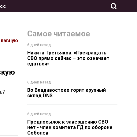
сс
Самое читаемое
главную
6 дней назад
Никита Третьяков: «Прекращать
СВО прямо сейчас – это означает
сдаться»
скую
6 дней назад
Во Владивостоке горит крупный
ь?
склад DNS
6 дней назад
Предпосылок к завершению СВО
нет - член комитета ГД по обороне
Соболев