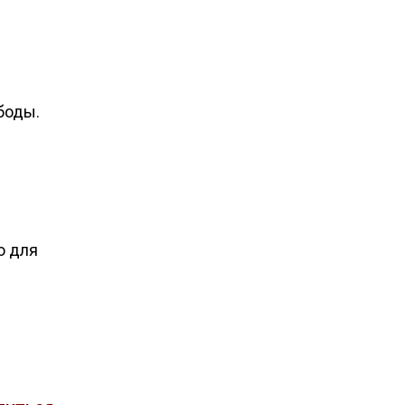
боды.
о для