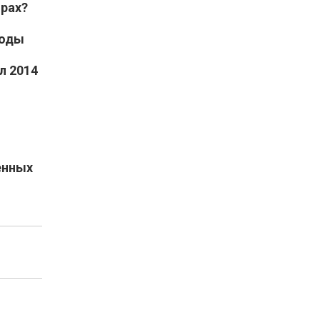
орах?
боды
л 2014
енных