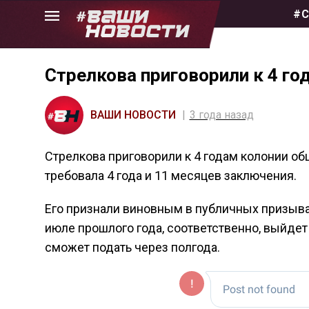
Skip
#С
to
the
content
Стрелкова приговорили к 4 г
ВАШИ НОВОСТИ
3 года назад
Стрелкова приговорили к 4 годам колонии о
требовала 4 года и 11 месяцев заключения.
Его признали виновным в публичных призыва
июле прошлого года, соответственно, выйдет 
сможет подать через полгода.