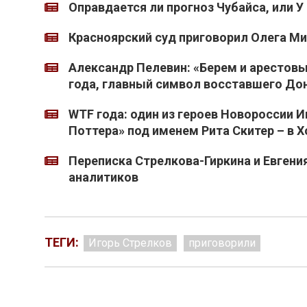
Оправдается ли прогноз Чубайса, или У
Красноярский суд приговорил Олега М
Александр Пелевин: «Берем и арестов
года, главный символ восставшего Дон
WTF года: один из героев Новороссии 
Поттера» под именем Рита Скитер – в 
Переписка Стрелкова-Гиркина и Евгени
аналитиков
ТЕГИ:
Игорь Стрелков
приговорили