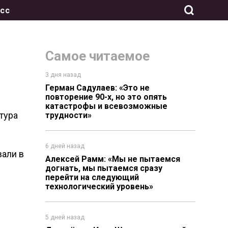
сс
Самое читаемое
3 дня назад
Герман Садулаев: «Это не
повторение 90-х, но это опять
катастрофы и всевозможные
тура
трудности»
6 дней назад
вали в
Алексей Рамм: «Мы не пытаемся
догнать, мы пытаемся сразу
перейти на следующий
технологический уровень»
5 дней назад