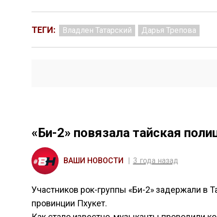
ТЕГИ:
Владлен Татарский
Дарья Трепова
«Би-2» повязала тайская поли
ВАШИ НОВОСТИ
3 года назад
Участников рок-группы «Би-2» задержали в Т
провинции Пхукет.
Как стало известно, музыканты проводили к