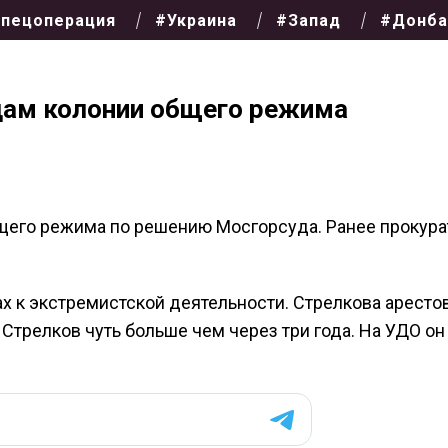
пецоперация
#Украина
#Запад
#Донба
одам колонии общего режима
бщего режима по решению Мосгорсуда. Ранее прокура
х к экстремистской деятельности. Стрелкова аресто
Стрелков чуть больше чем через три года. На УДО он