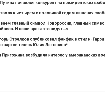
 Путина появился конкурент на президентских выб
итволя к четырем с половиной годам лишения сво
ываем главный символ Новороссии, главный симво
басса. И наши враги это видят…»
Игорь Стрелков опубликовал фанфик в стиле «Гарри
Хогвартсе теперь Юлия Латынина*
я Пригожина возбудила интерес у американских во