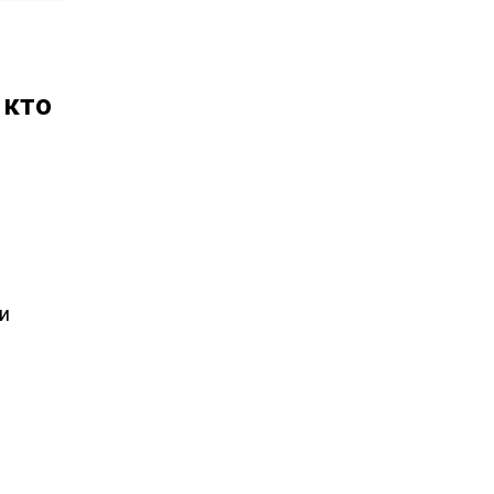
 кто
и
.