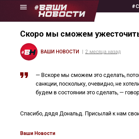
Skip
#С
to
the
content
Скоро мы сможем ужесточить 
ВАШИ НОВОСТИ
2 месяца назад
— Вскоре мы сможем это сделать, пото
санкции, поскольку, очевидно, не хотел
будем в состоянии это сделать, — гово
Спасибо, дядя Дональд. Присылай к нам сво
Ваши Новости