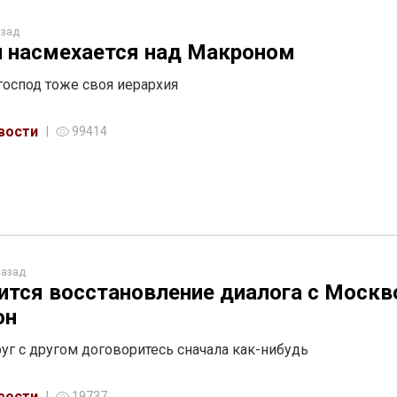
азад
 насмехается над Макроном
господ тоже своя иерархия
вости
99414
назад
ится восстановление диалога с Москв
он
руг с другом договоритесь сначала как-нибудь
вости
19737