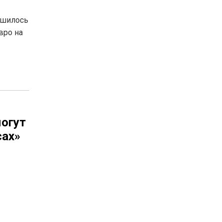
ршилось
вро на
могут
сах»