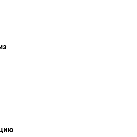
из
ацию