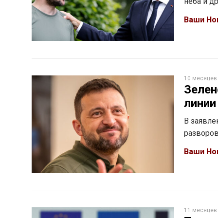
неба и д
Ваши Но
10 месяцев
Зелен
линии
В заявле
разворов
Ваши Но
11 месяцев