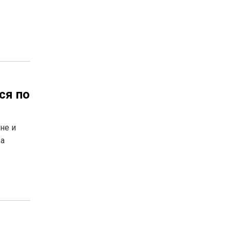
ся по
не и
ва