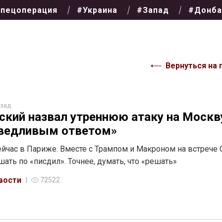
пецоперация
#Украина
#Запад
#Донба
Вернуться на 
азад
ский назвал утреннюю атаку на Москв
ведливым ответом»
ейчас в Париже. Вместе с Трампом и Макроном на встрече 
шать по «писдил». Точнее, думать, что «решать»
вости
72522