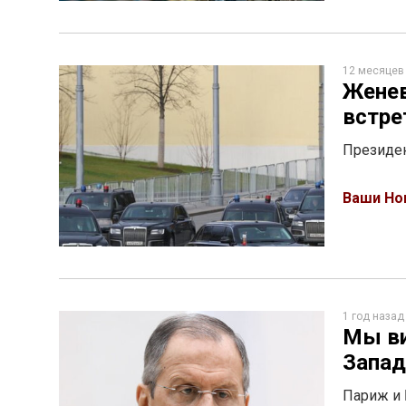
12 месяцев
Женев
встре
Президен
Ваши Но
1 год назад
Мы ви
Запад
Париж и 