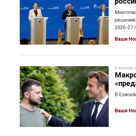
росси
Многочас
решением
2026-27 
Ваши Но
8 месяцев 
Макро
«пред
В Елисей
Ваши Но