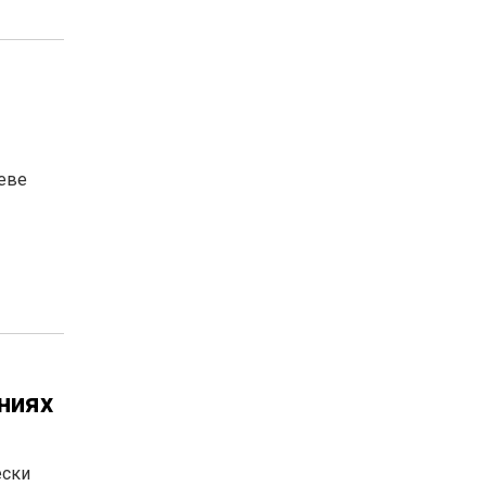
еве
ниях
ески