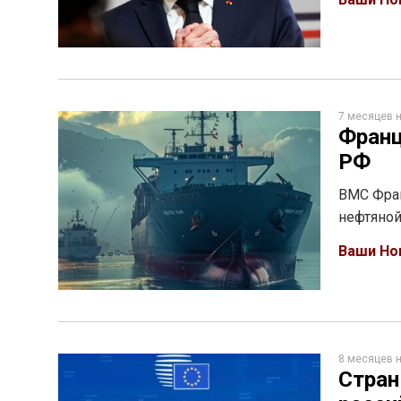
7 месяцев 
Франц
РФ
ВМС Фран
нефтяной
Ваши Но
8 месяцев 
Стран