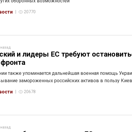
ругих оборонных возможностей
вости
20770
 назад
ский и лидеры ЕС требуют остановить
 фронта
нии также упоминается дальнейшая военная помощь Украи
ывание замороженных российских активов в пользу Кие
вости
20678
 назад