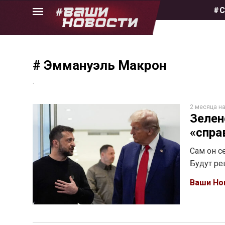
Skip
#С
to
the
content
# Эммануэль Макрон
.
2 месяца н
Зелен
«спра
Сам он с
Будут ре
Ваши Но