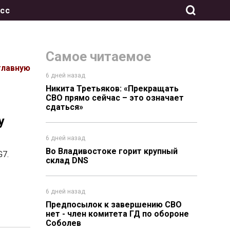
сс
Самое читаемое
главную
6 дней назад
Никита Третьяков: «Прекращать
СВО прямо сейчас – это означает
сдаться»
у
6 дней назад
Во Владивостоке горит крупный
G7.
склад DNS
6 дней назад
Предпосылок к завершению СВО
нет - член комитета ГД по обороне
Соболев