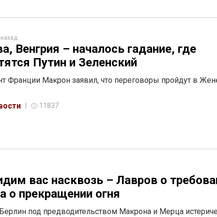
 назад
а, Венгрия – началось гадание, где
тятся Путин и Зеленский
т Франции Макрон заявил, что переговоры пройдут в Жен
вости
11837
дим вас насквозь – Лавров о требова
а о прекращении огня
Берлин под предводительством Макрона и Мерца истерич