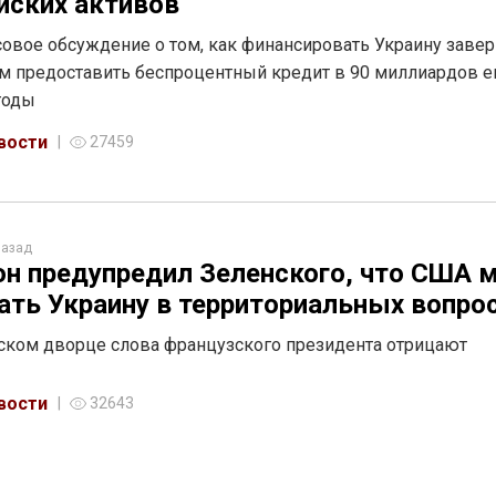
йских активов
овое обсуждение о том, как финансировать Украину заве
 предоставить беспроцентный кредит в 90 миллиардов е
годы
вости
27459
назад
н предупредил Зеленского, что США 
ать Украину в территориальных вопро
ском дворце слова французского президента отрицают
вости
32643