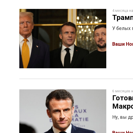
4 месяца н
Трамп
У белых 
Ваши Но
6 месяцев 
Готов
Макр
Ну, вы д
Ваши Но