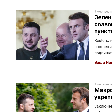
9 месяцев 
Зелен
созво
пункт
Reuters,
поставки
подпишет
Ваши Но
9 месяцев 
Макро
укреп
Заключен