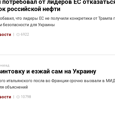
 потребовал от лидеров ЕС отказатьс
ок российской нефти
обавил, что лидеры ЕС не получили конкретики от Трампа 
м безопасности для Украины
вости
6922
 назад
винтовку и езжай сам на Украину
ого итальянского посла во Франции срочно вызвали в МИ
ля объяснений
вости
10798