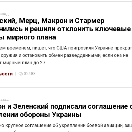
назад
ский, Мерц, Макрон и Стармер
нились и решили отклонить ключевые
ы мирного плана
 тем временем, пишет, что США пригрозили Украине прекра
 оружия и остановить обмен разведданными, если она не
 мирный план до 27…
вости
32488
назад
н и Зеленский подписали соглашение 
лении обороны Украины
о крупное соглашение об укреплении боевой авиации, за