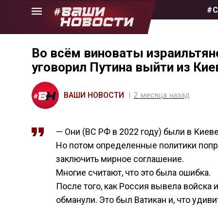
Skip
#С
to
the
content
Во всём виноваты израильтяне
уговорил Путина выйти из Кие
ВАШИ НОВОСТИ
2 месяца назад
— Они (ВС РФ в 2022 году) были в Киеве
Но потом определенные политики попро
заключить мирное соглашение.
Многие считают, что это была ошибка.
После того, как Россия вывела войска 
обманули. Это был Ватикан и, что удив