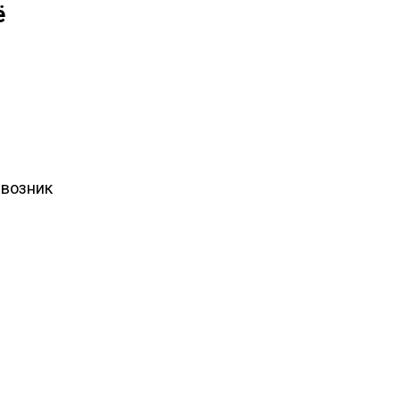
ё
 возник