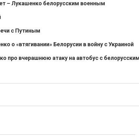
дет – Лукашенко белорусским военным
й
речи с Путиным
ко о «втягивании» Белорусии в войну с Украиной
ко про вчерашнюю атаку на автобус с белорусски