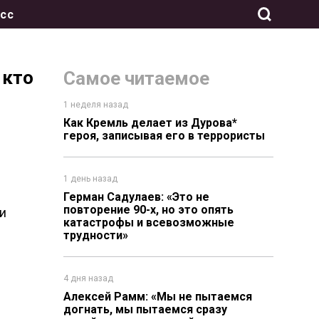
сс
 кто
Самое читаемое
1 неделя назад
Как Кремль делает из Дурова*
героя, записывая его в террористы
1 день назад
Герман Садулаев: «Это не
повторение 90-х, но это опять
и
катастрофы и всевозможные
трудности»
4 дня назад
.
Алексей Рамм: «Мы не пытаемся
догнать, мы пытаемся сразу