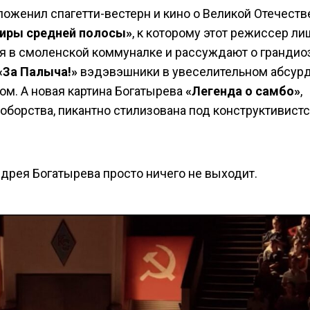
оженил спагетти-вестерн и кино о Великой Отечеств
иры средней полосы»
, к которому этот режиссер ли
я в смоленской коммуналке и рассуждают о грандио
«За Палыча!»
вэдэвэшники в увеселительном абсур
м. А новая картина Богатырева
«Легенда о самбо»
,
оборства, пикантно стилизована под конструктивист
ндрея Богатырева просто ничего не выходит.