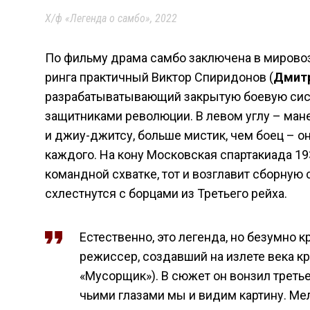
Х/ф «Легенда о самбо», 2022
По фильму драма самбо заключена в мировоз
ринга практичный Виктор Спиридонов (
Дмитр
разрабатыватывающий закрытую боевую систе
защитниками революции. В левом углу – ман
и джиу-джитсу, больше мистик, чем боец – о
каждого. На кону Московская спартакиада 193
командной схватке, тот и возглавит сборную
схлестнутся с борцами из Третьего рейха.
Естественно, это легенда, но безумно 
режиссер, создавший на излете века к
«Мусорщик»). В сюжет он вонзил треть
чьими глазами мы и видим картину. Ме