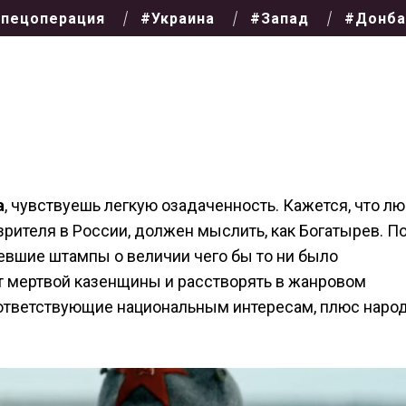
пецоперация
#Украина
#Запад
#Донба
а
, чувствуешь легкую озадаченность. Кажется, что лю
зрителя в России, должен мыслить, как Богатырев. П
евшие штампы о величии чего бы то ни было
от мертвой казенщины и расстворять в жанровом
соответствующие национальным интересам, плюс наро