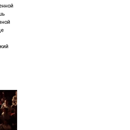
енной
шь
зной
де
ский