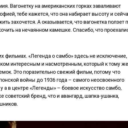
умия. Вагонетку на американских горках заваливают
ией, тебе кажется, что она набирает высоту и сейча
ить захочется. А оказывается, что вагонетка ползет 
чить на нечаянном камешке. Спасибо, что проехалис
их фильмах. «Легенда о самбо» здесь не исключение,
веком интересным и насмотренным, который к тому ж
емок. Это поразительно свежий фильм, потому что
японской войны до 1936 года – самого неосвоенного
у а в центре «Легенды» – боевое искусство самбо,
 советский бренд, что и авангард, шапка-ушанка,
шников.