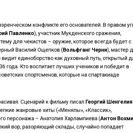
зренческом конфликте его основателей. В правом уг
ий Павленко
), участник Мукденского сражения,
му для чекистов – оружие, которое всегда будет с
ерный Василий Ощепков (
Вольфганг Черни
), мастер
н видит единоборство как духовный путь, открытый д
6 года. Кто воспитает лучших учеников и победит в
 советских спортсменов, которые на спартакиаде
красивая. Сценарий к фильму писал
Георгий Шенгелия
репкие жанровые хиты («Менялы», «Классик»,
его персонажа – Анатолия Харлампиева (
Антон Вохм
лкий вор, разоряющий склады, случайно попадает