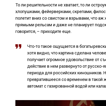
То ли решительности не хватает, то ли остро
хлопушками, фейерверками, скрепами, философ
полетит вниз со свистом и взрывами, что аж ж
прямыми рельсам и даже не планирует подско
говорится, – приходите еще.
Что-то такое ощущается в богатыревск
хотя видно, что картина сделана чело
получает огромное удовольствие от съ
действие в нем развернуто от русско-
периода для российских киношников. Н
превратившееся со временем в такой же
автомат с газированной водой или кала