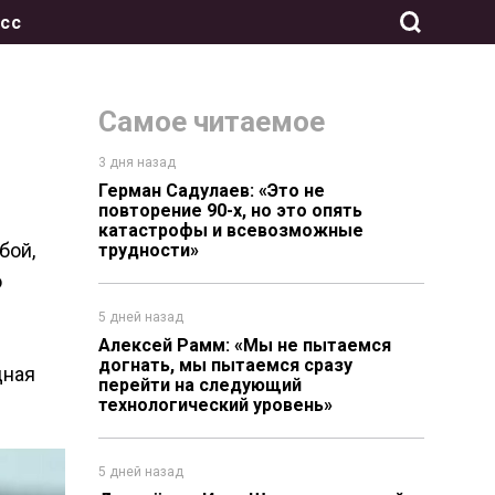
сс
Самое читаемое
3 дня назад
Герман Садулаев: «Это не
повторение 90-х, но это опять
катастрофы и всевозможные
бой,
трудности»
о
5 дней назад
Алексей Рамм: «Мы не пытаемся
догнать, мы пытаемся сразу
дная
перейти на следующий
технологический уровень»
5 дней назад