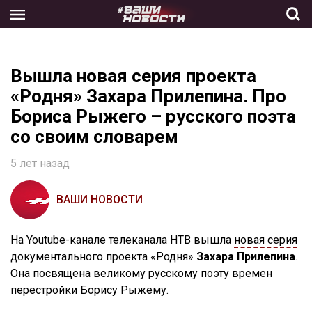
Skip
to
the
content
Вышла новая серия проекта
«Родня» Захара Прилепина. Про
Бориса Рыжего – русского поэта
со своим словарем
5 лет назад
ВАШИ НОВОСТИ
На Youtube-канале телеканала НТВ вышла
новая серия
документального проекта «Родня»
Захара Прилепина
.
Она посвящена великому русскому поэту времен
перестройки Борису Рыжему.