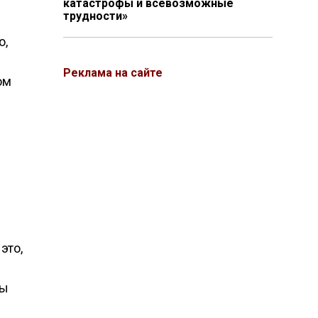
катастрофы и всевозможные
трудности»
о,
Реклама на сайте
ом
это,
бы