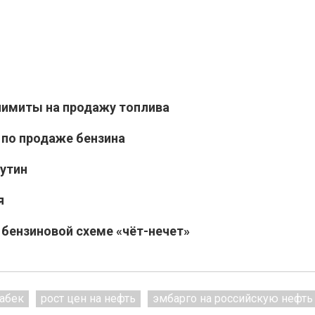
лимиты на продажу топлива
 по продаже бензина
утин
я
бензиновой схеме «чёт-нечет»
абек
рост цен на нефть
эмбарго на российскую нефть