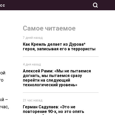
сс
Самое читаемое
7 дней назад
Как Кремль делает из Дурова*
героя, записывая его в террористы
4 дня назад
Алексей Рамм: «Мы не пытаемся
той
догнать, мы пытаемся сразу
го
перейти на следующий
технологический уровень»
ый –
21 час назад
час,
Герман Садулаев: «Это не
повторение 90-х, но это опять