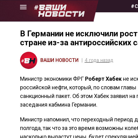
Skip
#С
to
the
content
В Германии не исключили рост
стране из-за антироссийских 
ВАШИ НОВОСТИ
4 года назад
Министр экономики ФРГ
Роберт Хабек
не иск
российской нефти, который, по словам глав
санкционный пакет. Об этом Хабек заявил на
заседания кабмина Германии.
Министр напомнил, что переходный период д
полгода, так что за это время возможны коле
насколько вырастут цены, будет спекуляцией