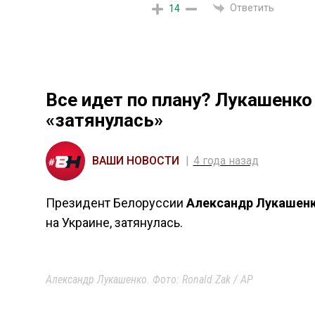
Ответить
14
Все идет по плану? Лукашенко
«затянулась»
ВАШИ НОВОСТИ
4 года назад
Президент Белоруссии
Александр Лукашен
на Украине, затянулась.
Александр Лукашенко. Фото: Ronald Zak / AP