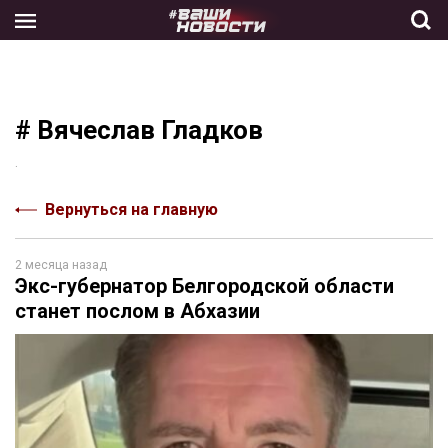
Skip
to
the
content
# Вячеслав Гладков
.
Вернуться на главную
2 месяца назад
Экс-губернатор Белгородской области
станет послом в Абхазии