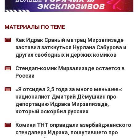
МАТЕРИАЛЫ ПО ТЕМЕ
Как Идрак Сраный матрац Мирзализаде
заставил заткнуться Нурлана Сабурова и
других свободных и дерзких комиков
Стендап-комик Мирзализаде остается в
России
«Я отсидел 2,5 года за много меньшее»:
националист Дмитрий Дёмушкин про
депортацию Идрака Мирзализаде,
который оскорбил русских
Комики ТНТ оправдали азербайджанского
стендапера Идрака, пошутившего про