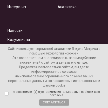
Интервью
Аналитика
Новости
Колумнисты
Сайт использует сервис веб-аналитики Яндекс Метрика с
помощью технологии «cookie».
Это позволяет нам анализировать взаимодействие
посетителей с сайтом и делать его лучше.
Продолжая пользоваться сайтом, вы даёте
информированное согласие
на использование ограниченного объема ваших
Материалы предоставлены редакцией Интернет-газеты
персональных данных и соглашаетесь с использованием
«Ваши новости»
файлов cookie
Нашли ошибку? Выделите ее и нажмите Ctrl+Enter
Я ознакомлен(а) с условиями использования cookie и даю
согласие
СОГЛАСИТЬСЯ