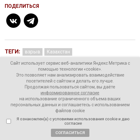
ПОДЕЛИТЬСЯ
ТЕГИ:
взрыв
Казахстан
Сайт использует сервис веб-аналитики Яндекс Метрика с
помощью технологии «cookie».
Это позволяет нам анализировать взаимодействие
Комментировать
посетителей с сайтом и делать его лучше.
Продолжая пользоваться сайтом, вы даёте
информированное согласие
на использование ограниченного объема ваших
персональных данных и соглашаетесь с использованием
файлов cookie
В Пентагоне опровергли
Я ознакомлен(а) с условиями использования cookie и даю
согласие
окончание эвакуации из
СОГЛАСИТЬСЯ
Афганистана