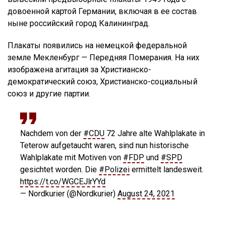
довоенной картой Германии, включая в ее состав
ныне российский город Калининград.
Плакаты появились на немецкой федеральной
земле Мекленбург — Передняя Померания. На них
изображена агитация за Христианско-
демократический союз, Христианско-социальный
союз и другие партии.
Nachdem von der
#CDU
72 Jahre alte Wahlplakate in
Teterow aufgetaucht waren, sind nun historische
Wahlplakate mit Motiven von
#FDP
und
#SPD
gesichtet worden. Die
#Polizei
ermittelt landesweit.
https://t.co/WGCEJlrYYd
— Nordkurier (@Nordkurier)
August 24, 2021