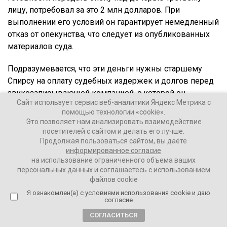
лицу, потребовал за это 2 млн долларов. При
выполнении его условий он гарантирует немедленный
отказ от опекунства, что следует из опубликованных
материалов суда.
Подразумевается, что эти деньги нужны старшему
Спирсу на оплату судебных издержек и долгов перед
звукозаписывающей компанией, с которой он
Сайт использует сервис веб-аналитики Яндекс Метрика с
сотрудничал от имени своей знаменитой дочери. При
помощью технологии «cookie».
этом защита Бритни настаивает на том, что опека
Это позволяет нам анализировать взаимодействие
должна прекратиться без всяких отступных. Следует
посетителей с сайтом и делать его лучше.
отметить, что певицу признали частично
Продолжая пользоваться сайтом, вы даёте
информированное согласие
недееспособной в 2008-м из-за проблем с
на использование ограниченного объема ваших
наркотиками и ряда скандалов.
персональных данных и соглашаетесь с использованием
файлов cookie
Я ознакомлен(а) с условиями использования cookie и даю
Ваши Новости
согласие
01 сентября 2021
СОГЛАСИТЬСЯ