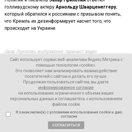
голливудскому актеру
Арнольду Шварценеггеру
,
который обратился к россиянам с призывом понять,
что Кремль их дезинформирует насчет того, что
происходит на Украине.
Захар Прилепин, изображение: скриншот видео
Сайт использует сервис веб-аналитики Яндекс Метрика с
помощью технологии «cookie».
Это позволяет нам анализировать взаимодействие
посетителей с сайтом и делать его лучше.
Шварценеггер, убивший в своих фильмах три
Продолжая пользоваться сайтом, вы даёте
мильёна русских, рассказал в записанном вчера
информированное согласие
видеообращении к россиянам, как он любит
на использование ограниченного объема ваших
персональных данных и соглашаетесь с использованием
Россию и как мы ошибаемся в случае с
файлов cookie
Украиной,
Я ознакомлен(а) с условиями использования cookie и даю
согласие
– написал Захар Прилепин в своем телеграм-канале.
СОГЛАСИТЬСЯ