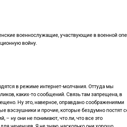
ченские военнослужащие, участвующие в военной оп
ационную войну.
одятся в режиме интернет-молчания. Оттуда мы
иков, каких-то сообщений. Связь там запрещена, в
рещено. Ну это, наверное, оправдано соображениями
мые вэсэушники и прочие, которые бездумно постят с
, – ну они не понимают, что ли, что все это
для чеченцев. Я не знаю, насколько они хорошо