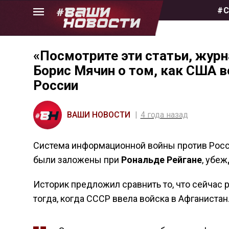
Skip
#С
to
the
content
«Посмотрите эти статьи, журн
Борис Мячин о том, как США 
России
ВАШИ НОВОСТИ
4 года назад
Система информационной войны против Росси
были заложены при
Рональде Рейгане
, убе
Историк предложил сравнить то, что сейчас р
тогда, когда СССР ввела войска в Афганистан