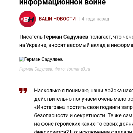
информационной войне
ВАШИ НОВОСТИ
4 года назад
Писатель
Герман Садулаев
полагает, что че
на Украине, вносят весомый вклад в информ
Герман Садулаев. Фото: format-a3.ru
Насколько я понимаю, наши войска нах
действительно получаем очень мало рол
«Инстаграм» постить свои подвиги зап
безопасности и секретности. Те же са
на фоне геройских каких-то своих деяний
фиксируется? Но: исключения сделали 