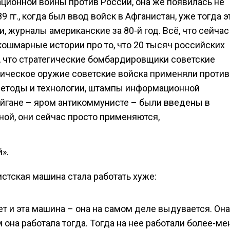
ационной войны против России, она же появилась не
 гг., когда был ввод войск в Афганистан, уже тогда э
, журналы американские за 80-й год. Всё, что сейчас
 кошмарные истории про то, что 20 тысяч российских
о, что стратегические бомбардировщики советские
мическое оружие советские войска применяли против
 методы и технологии, штампы информационной
ейгане – яром антикоммунисте – были введены в
ой, они сейчас просто применяются,
».
истская машина стала работать хуже:
т и эта машина – она на самом деле выдувается. Она
м она работала тогда. Тогда на нее работали более-ме