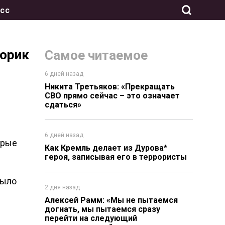
сс
торик
Самое читаемое
в
6 дней назад
Никита Третьяков: «Прекращать
СВО прямо сейчас – это означает
сдаться»
6 дней назад
орые
Как Кремль делает из Дурова*
героя, записывая его в террористы
было
2 дня назад
Алексей Рамм: «Мы не пытаемся
догнать, мы пытаемся сразу
перейти на следующий