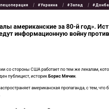
пецоперация
#Украина
#Запад
#Донба
алы американские за 80-й год». Ис
ведут информационную войну проти
и со стороны США работает по тем же лекалам, кот
жден публицист, историк
Борис Мячин
.
аспространяет американская пропаганда, с тем, что 
.