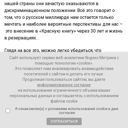
нашей страны они зачастую оказываются в
дискриминационном положении. Всё это говорит о
том, что о русском миллиарде нам остается только
мечтать и наиболее вероятные перспективы для нас –
это внесение в «Красную книгу» через 30 лет и жизнь
в резервациях…
Глядя на все это, можно легко убедиться, что
пресловутая Доктрина Даллеса, пусть подлинность
Сайт использует сервис веб-аналитики Яндекс Метрика с
помощью технологии «cookie».
которой и подвергают сомнению, прекрасно работает
Это позволяет нам анализировать взаимодействие
в нашей стране:
«Акт за актом мы будем разыгрывать
посетителей с сайтом и делать его лучше.
трагедию русского народа, самого непокорного народа
Продолжая пользоваться сайтом, вы даёте
в мире».
Моя компания ZENDEN тоже вписывается в
информированное согласие
на использование ограниченного объема ваших
эти планы, играя роль самой непокорной обувной
персональных данных и соглашаетесь с использованием
компании в России, которую почти 8 лет ОПГ из ФНС
файлов cookie
пытается задавить. Всё, что мы пережили за эти годы
Я ознакомлен(а) с условиями использования cookie и даю
в судах и следствиях, говорит о том, что западные
согласие
спецслужбы успешно воспитали у нас большое
СОГЛАСИТЬСЯ
количество Лахновских и Полиповых —