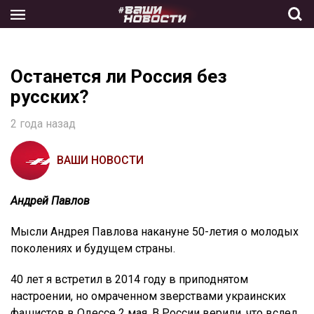
Skip
to
the
content
Останется ли Россия без
русских?
2 года назад
ВАШИ НОВОСТИ
Андрей Павлов
Мысли Андрея Павлова накануне 50-летия о молодых
поколениях и будущем страны.
40 лет я встретил в 2014 году в приподнятом
настроении, но омраченном зверствами украинских
фашистов в Одессе 2 мая. В России верили, что вслед