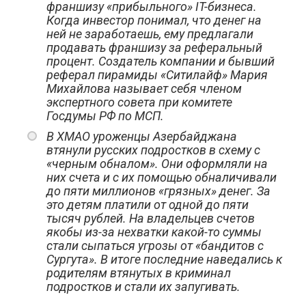
франшизу «прибыльного» IT-бизнеса.
Когда инвестор понимал, что денег на
ней не заработаешь, ему предлагали
продавать франшизу за реферальный
процент. Создатель компании и бывший
реферал пирамиды «Ситилайф» Мария
Михайлова называет себя членом
экспертного совета при комитете
Госдумы РФ по МСП.
В ХМАО уроженцы Азербайджана
втянули русских подростков в схему с
«черным обналом». Они оформляли на
них счета и с их помощью обналичивали
до пяти миллионов «грязных» денег. За
это детям платили от одной до пяти
тысяч рублей. На владельцев счетов
якобы из-за нехватки какой-то суммы
стали сыпаться угрозы от «бандитов с
Сургута». В итоге последние
наведались к
родителям втянутых в криминал
подростков и стали их запугивать.