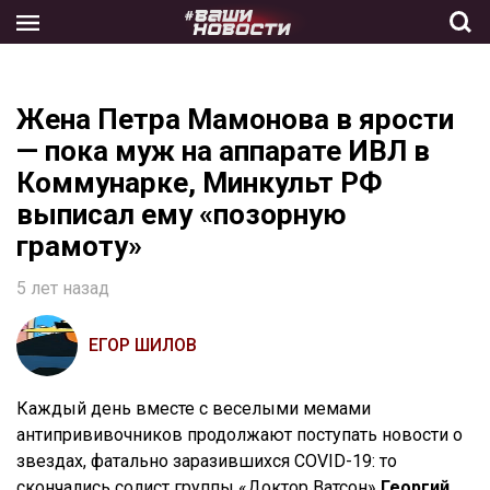
Skip
to
the
content
Жена Петра Мамонова в ярости
— пока муж на аппарате ИВЛ в
Коммунарке, Минкульт РФ
выписал ему «позорную
грамоту»
5 лет назад
ЕГОР ШИЛОВ
Каждый день вместе с веселыми мемами
антипрививочников продолжают поступать новости о
звездах, фатально заразившихся COVID-19: то
скончались солист группы «Доктор Ватсон»
Георгий