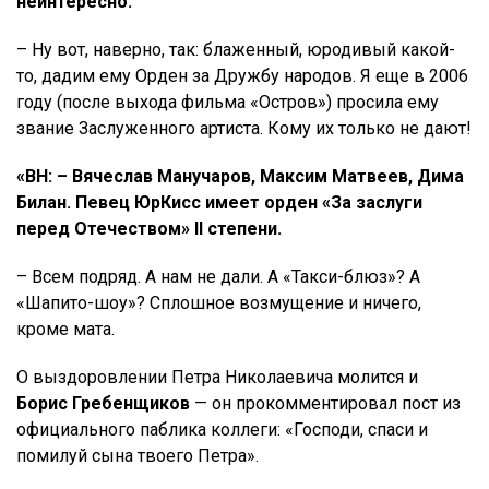
неинтересно.
– Ну вот, наверно, так: блаженный, юродивый какой-
то, дадим ему Орден за Дружбу народов. Я еще в 2006
году (после выхода фильма «Остров») просила ему
звание Заслуженного артиста. Кому их только не дают!
«ВН: – Вячеслав Манучаров, Максим Матвеев, Дима
Билан. Певец ЮрКисс имеет орден «За заслуги
перед Отечеством» II степени.
– Всем подряд. А нам не дали. А «Такси-блюз»? А
«Шапито-шоу»? Сплошное возмущение и ничего,
кроме мата.
О выздоровлении Петра Николаевича молится и
Борис Гребенщиков
— он прокомментировал пост из
официального паблика коллеги: «Господи, спаси и
помилуй сына твоего Петра».