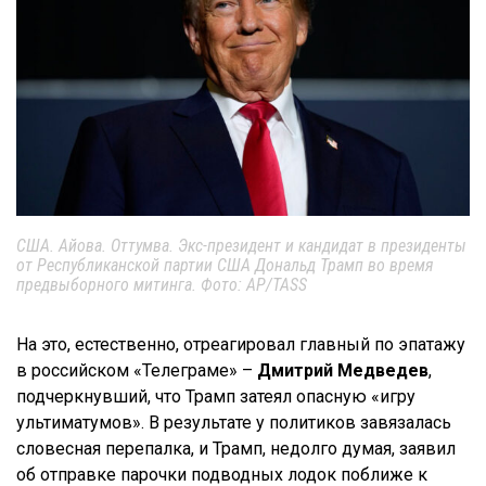
США. Айова. Оттумва. Экс-президент и кандидат в президенты
от Республиканской партии США Дональд Трамп во время
предвыборного митинга. Фото: AP/TASS
На это, естественно, отреагировал главный по эпатажу
в российском «Телеграме» –
Дмитрий Медведев
,
подчеркнувший, что Трамп затеял опасную «игру
ультиматумов». В результате у политиков завязалась
словесная перепалка, и Трамп, недолго думая, заявил
об отправке парочки подводных лодок поближе к