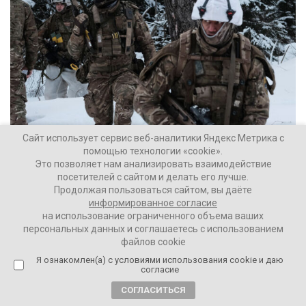
Сайт использует сервис веб-аналитики Яндекс Метрика с
помощью технологии «cookie».
Реальна ли война с НАТО из-за Калининграда?
Это позволяет нам анализировать взаимодействие
посетителей с сайтом и делать его лучше.
Продолжая пользоваться сайтом, вы даёте
Ваши Новости
26564
информированное согласие
на использование ограниченного объема ваших
персональных данных и соглашаетесь с использованием
файлов cookie
1 год назад
Я ознакомлен(а) с условиями использования cookie и даю
согласие
Александр Колпакиди: «Они ждут, когда
некому будет протестовать против сноса
СОГЛАСИТЬСЯ