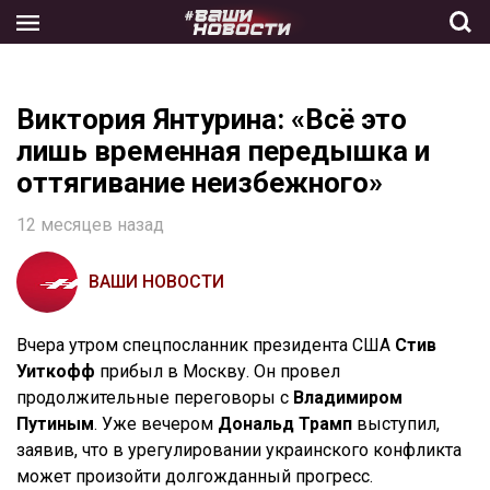
Skip
to
the
content
Виктория Янтурина: «Всё это
лишь временная передышка и
оттягивание неизбежного»
12 месяцев назад
ВАШИ НОВОСТИ
Вчера утром спецпосланник президента США
Стив
Уиткофф
прибыл в Москву. Он провел
продолжительные переговоры с
Владимиром
Путиным
. Уже вечером
Дональд Трамп
выступил,
заявив, что в урегулировании украинского конфликта
может произойти долгожданный прогресс.