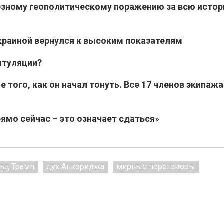
ёзному геополитическому поражению за всю исто
раиной вернулся к высоким показателям
итуляции?
 того, как он начал тонуть. Все 17 членов экипажа
ямо сейчас – это означает сдаться»
ьд Трамп
дух Анкориджа
мирные переговоры