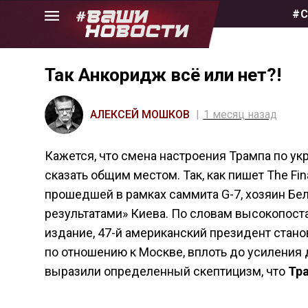
Skip
#С
to
the
content
Так Анкоридж всё или нет?!
АЛЕКСЕЙ МОШКОВ
1 месяц назад
Кажется, что смена настроения Трампа по ук
сказать общим местом. Так, как пишет The Fin
прошедшей в рамках саммита G-7, хозяин Бе
результатами» Киева. По словам высокопост
издание, 47-й американский президент стано
по отношению к Москве, вплоть до усиления д
выразили определенный скептицизм, что
Тр