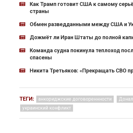
Как Трамп готовит США к самому серь
страны
Обмен разведданными между США и Ук
Дожмёт ли Иран Штаты до полной кап
Команда судна покинула теплоход после
спасены
Никита Третьяков: «Прекращать СВО пр
ТЕГИ:
анкориджские договореннности
Донал
украинский конфликт