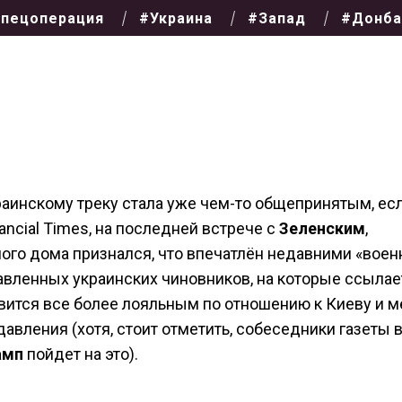
пецоперация
#Украина
#Запад
#Донба
раинскому треку стала уже чем-то общепринятым, ес
ancial Times, на последней встрече с
Зеленским
,
лого дома признался, что впечатлён недавними «вое
авленных украинских чиновников, на которые ссылае
вится все более лояльным по отношению к Киеву и м
авления (хотя, стоит отметить, собеседники газеты 
амп
пойдет на это).