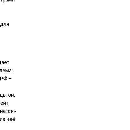
 для
даёт
лема:
 РФ –
ды он,
ент,
чнётся»
из неё