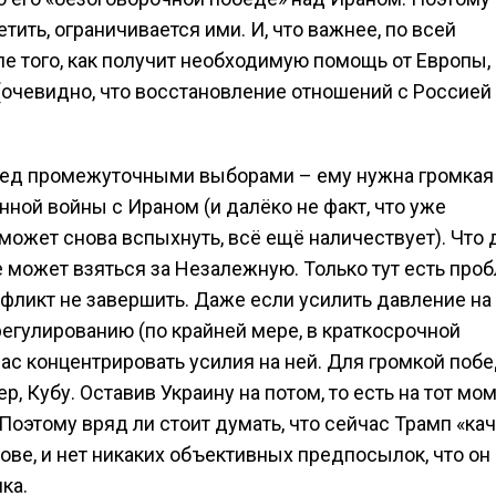
етить, ограничивается ими. И, что важнее, по всей
сле того, как получит необходимую помощь от Европы,
очевидно, что восстановление отношений с Россией
перед промежуточными выборами – ему нужна громкая
нной войны с Ираном (и далёко не факт, что уже
 может снова вспыхнуть, всё ещё наличествует). Что 
е может взяться за Незалежную. Только тут есть проб
нфликт не завершить. Даже если усилить давление на
регулированию (по крайней мере, в краткосрочной
ас концентрировать усилия на ней. Для громкой побе
р, Кубу. Оставив Украину на потом, то есть на тот мом
Поэтому вряд ли стоит думать, что сейчас Трамп «ка
ове, и нет никаких объективных предпосылок, что он 
ка.