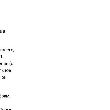
а в
 всего,
Д
ние (о
ильное
 он
ёрам,
 Трамп