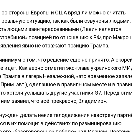
 со стороны Европы и США вряд ли можно считать
 реальную ситуацию, так как были озвучены людьми,
есть людьми заинтересованными (Левин является
стребиной» позицией по отношению к РФ, про Макрон
заявления явно не отражают позицию Трампа.
к минимум о том, что решение ещё не принято. А скорей
не идёт. Как верно отметил экс-глава украинского МИ
 Трампа в лагерь Незалежной, «это временное заявле
 Прим. авт.), сделанное в правильном месте и в прав
 что хотели услышать другие участники G7. Перед этим
 ним заявил, что всё прекрасно, Владимир».
ынужден делать некие телодвижения навстречу партн
ся в их помощи: в действиях по разминированию
о его «безоговорочной победе» над Ираном. Поэтому