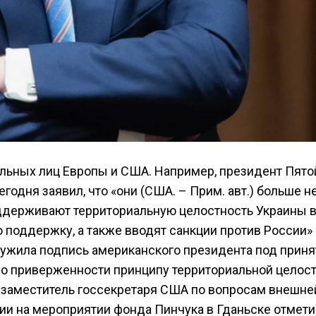
льных лиц Европы и США. Например, президент Пято
годня заявил, что «они (США. – Прим. авт.) больше н
ддерживают территориальную целостность Украины 
 поддержку, а также вводят санкции против России»
лужила подпись американского президента под прин
 о приверженности принципу территориальной целос
 заместитель госсекретаря США по вопросам внешне
ии на мероприятии фонда Пинчука в Гданьске отметив