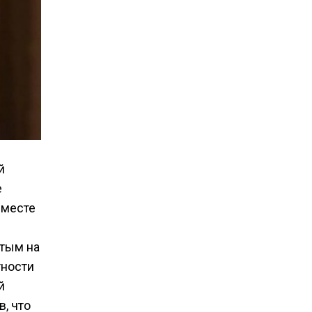
й
е
вместе
ятым на
тности
й
, что