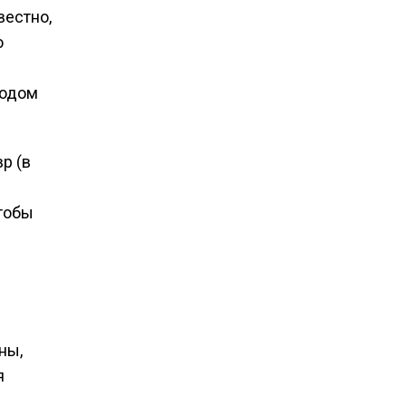
вестно,
о
е
лодом
р (в
чтобы
ны,
я