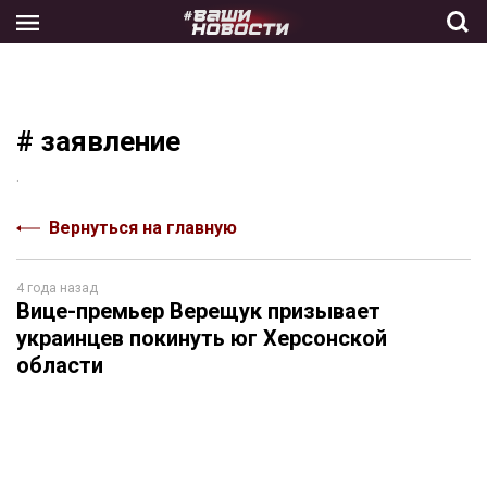
Skip
to
the
content
# заявление
.
Вернуться на главную
4 года назад
Вице-премьер Верещук призывает
украинцев покинуть юг Херсонской
области