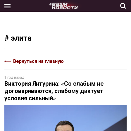
Skip
to
the
content
# элита
.
Вернуться на главную
1 год назад
Виктория Янтурина: «Со слабым не
договариваются, слабому диктует
условия сильный»