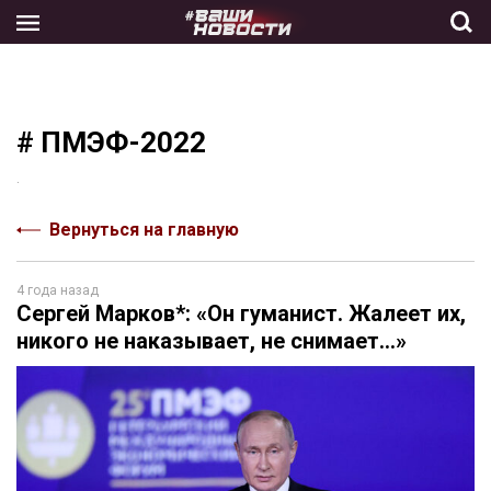
Skip
to
the
content
# ПМЭФ-2022
.
Вернуться на главную
4 года назад
Сергей Марков*: «Он гуманист. Жалеет их,
никого не наказывает, не снимает…»