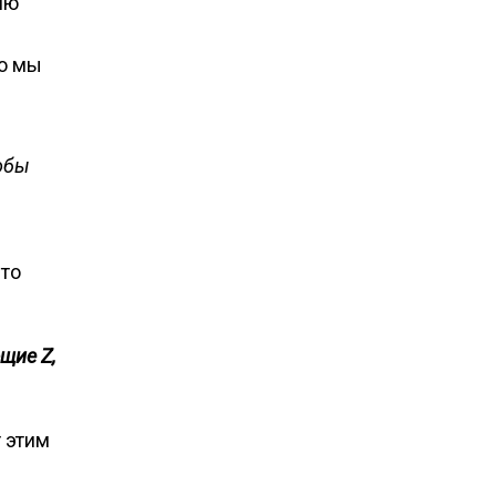
ню
Но мы
тобы
что
ющие
Z
,
т этим