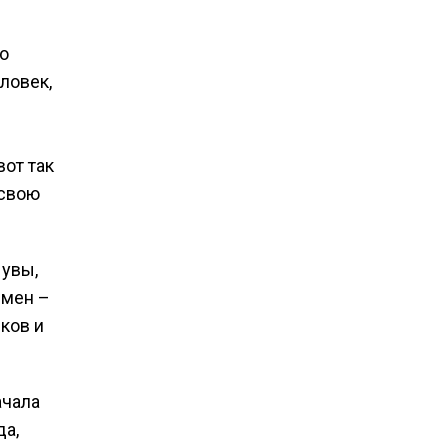
то
ловек,
вот так
 свою
 увы,
смен –
ков и
ачала
да,