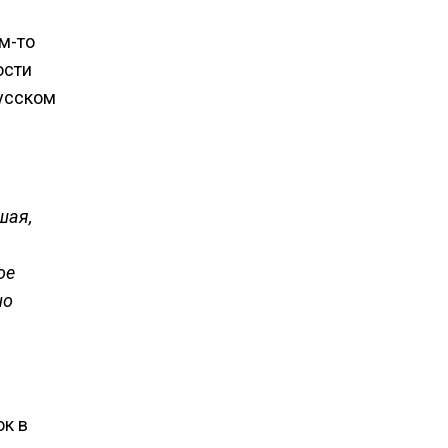
м-то
ости
русском
шая,
ое
но
ок в