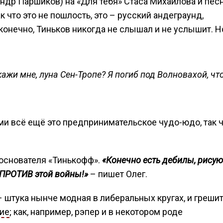
ндр Паршиков) на «Для тебя» Стаса Михайлова и пес
 что это не пошлость, это – русский андеграунд,
онечно, Тиньков никогда не слышал и не услышит. 
кажи мне, луна Сен-Тропе? Я погиб под Волновахой, ч
ми всё ещё это предпринимательское чудо-юдо, так 
-основателя «Тинькофф».
«Конечно есть дебилы, рису
 ПРОТИВ этой войны!»
– пишет Олег.
 – штука нынче модная в либеральных кругах, и греши
ие
; как, например, рэпер и в некотором роде