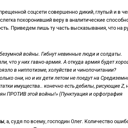
апрещенной соцсети совершенно дикий, глупый и в че
 слегка похоронивший веру в аналитические способн
сть. Приведем лишь ту часть высказывания, что на 
 безумной войны. Гибнут невинные люди и солдаты.
и, что у них гавно-армия. А откуда армия будет хоро
грязло в ниппотизме, холуйстве и чинопочитании?
олько они, но и их дети летом не поедут на Средиземн
татки имущества.. конечно есть дебилы, рисующие
Z
, 
иян ПРОТИВ этой войны!
»
(Пунктуация и орфография
лы
, а, судя по всему, господин Олег. Количество ошиб