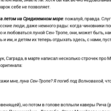
марок себе не позволяет.
ыха летом на Средиземном море
: пожалуй, правда. Слу
русские люди, даже немного рады: когда чиновники по
о и любоваться луной Сен-Тропе, они, может быть, на
 и им, и детям их теперь отдыхать здесь, с нами, пуст
ук, Саграда, в марте написал несколько строчек про 
оригинала:
кажи мне, луна Сен-Тропе? Я погиб под Волновахой, ч
звенящей), но потом в голове всплыли каверы Рича (