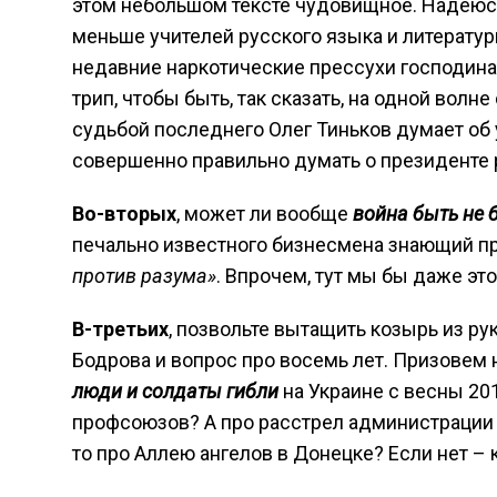
этом небольшом тексте чудовищное. Надеюсь
меньше учителей русского языка и литерату
недавние наркотические прессухи господина 
трип, чтобы быть, так сказать, на одной вол
судьбой последнего Олег Тиньков думает об 
совершенно правильно думать о президенте 
Во-вторых
, может ли вообще
война быть не 
печально известного бизнесмена знающий пр
против разума»
. Впрочем, тут мы бы даже это
В-третьих
, позвольте вытащить козырь из рук
Бодрова и вопрос про восемь лет. Призовем н
люди и солдаты гибли
на Украине с весны 201
профсоюзов? А про расстрел администрации в
то про Аллею ангелов в Донецке? Если нет – 