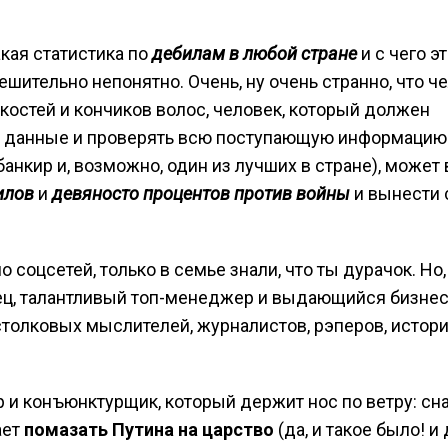
акая статистика по
дебилам в любой стране
и с чего э
ешительно непонятно. Очень, ну очень странно, что че
костей и кончиков волос, человек, который должен
е данные и проверять всю поступающую информацию
анкир и, возможно, один из лучших в стране), может 
илов
и
девяносто процентов против войны
и вынести
 соцсетей, только в семье знали, что ты дурачок. Но,
нец, талантливый топ-менеджер и выдающийся бизне
естолковых мыслителей, журналистов, рэперов, истори
ер и конъюнктурщик, который держит нос по ветру: сн
ает
помазать Путина на царство
(да, и такое было! и 