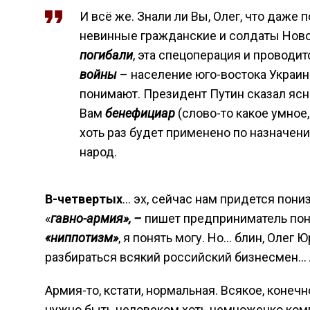
И всё же. Знали ли Вы, Олег, что даже
невинные гражданские и солдаты Ново
погибали
, эта спецоперация и проводит
войны
– население юго-востока Украины
понимают. Президент Путин сказал ясн
Вам
бенефициар
(слово-то какое умное
хоть раз будет применено по назначени
народ.
В-четвертых
… эх, сейчас нам придется пони
«
гавно-армия», –
пишет предприниматель поня
«ниппотизм»
, я понять могу. Но… блин, Олег
разбираться всякий российский бизнесмен…
Армия-то, кстати, нормальная. Всякое, конечно
нужно быть человеком хоть немножечко комп