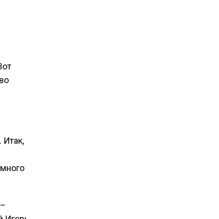
Вот
во
 Итак,
емного
 –
й Игорь