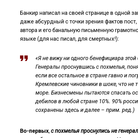
Банкир написал на своей странице в одной з
даже абсурдный с точки зрения фактов пост,
автора и его банальную письменную грамотно
языке (для нас писал, для смертных!):
«Я не вижу ни одного бенефициара этой
Генералы проснувшись с похмелья, понял
если все остальное в стране гавно и по
Кремлевские чиновники в шоке, что не т
море. Бизнесмены пытаются спасать ос
дебилов в любой стране 10%. 90% росс
сохранены здесь и далее – прим. ред.)
Во-первых
,
с похмелья проснулись не генера