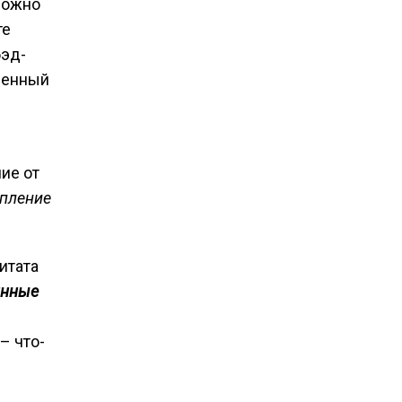
можно
те
бэд-
оченный
чие от
упление
итата
инные
– что-