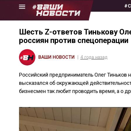
Skip
#С
to
the
content
Шесть Z-ответов Тинькову Оле
россиян против спецоперации
ВАШИ НОВОСТИ
4 года назад
Российский предприниматель Олег Тиньков н
высказался об окружающей действительности.
бизнесмен так любит проводить время, а о др