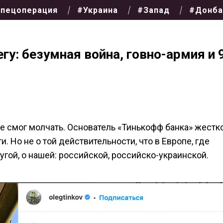
пецоперация
#Украина
#Запад
#Донба
гу: безумная война, говно-армия и 
е смог молчать. Основатель «Тинькофф банка» жестк
 Но не о той действительности, что в Европе, где
угой, о нашей: российской, российско-украинской.