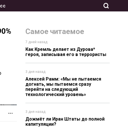
сс
90%
Самое читаемое
7 дней назад
Как Кремль делает из Дурова*
героя, записывая его в террористы
3 дня назад
о
Алексей Рамм: «Мы не пытаемся
догнать, мы пытаемся сразу
перейти на следующий
технологический уровень»
3 дня назад
Дожмёт ли Иран Штаты до полной
капитуляции?