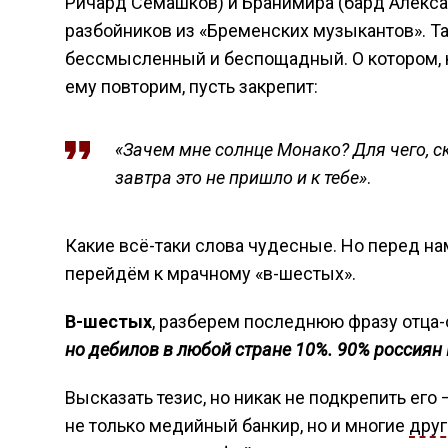
Ричард Семашков) и Бранимира (бард Алекса
разбойников из «Бременских музыкантов». Так
бессмысленный и беспощадный. О котором, к
ему повторим, пусть закрепит:
«Зачем мне солнце Монако? Для чего, с
завтра это не пришло и к тебе»
.
Какие всё-таки слова чудесные. Но перед на
перейдём к мрачному «в-шестых».
В-шестых
, разберем последнюю фразу отца
но дебилов в любой стране 10%. 90% россиян
Высказать тезис, но никак не подкрепить его
не только медийный банкир, но и многие
друг