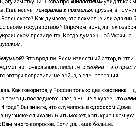
, эту заметку Тинькова про
«ниппотизм»
увидят как 
ры. Ещё насчет
генералов и похмелья
: друзья, а помни
Зеленского? Как думаете, это похмелье или эдакий 
не со своим государством? Впрочем, вряд ли так озаб
украинском президенте. Когда думаешь об Украине,
русском.
безумной
? Это вряд ли. Всем известный автор, в отли
едмет не понаслышке, писал, что
«в
ойна
–
это прест
го автора поправили: не война, а спецоперация.
ава. Как говорится, у России только два союзника – ц
а помощь последнего: Олег, а Вы не в курсе, что
нев
4 года? Вы знаете, что случилось в одесском Доме
 Луганске слыхали? Быть может, хоть краешком уха 
к Вам много вопросов. Если да… ещё больше.