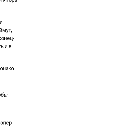
ги
ймут,
конец-
ь и в
Монако
тобы
рэпер