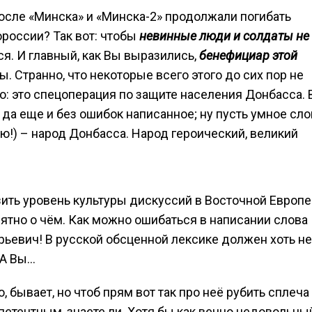
 после «Минска» и «Минска-2» продолжали погибать
россии? Так вот: чтобы
невинные люди и солдаты не
ся. И главный, как Вы выразились,
бенефициар этой
. Странно, что некоторые всего этого до сих пор не
о: это спецоперация по защите населения Донбасса. 
, да еще и без ошибок написанное; ну пусть умное сло
ю!) – народ Донбасса. Народ героический, великий
зить уровень культуры дискуссий в Восточной Европе.
тно о чём. Как можно ошибаться в написании слова
 Юрьевич! В русской обсценной лексике должен хоть н
 А Вы…
, бывает, но чтоб прям вот так про неё рубить сплеча
етентным, знаете ли. Хотя бы как вечно недовольны