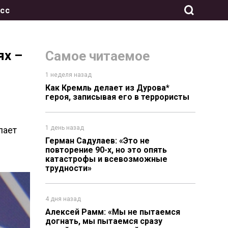
сс
ях –
Самое читаемое
1 неделя назад
Как Кремль делает из Дурова*
героя, записывая его в террористы
1 день назад
лает
Герман Садулаев: «Это не
повторение 90-х, но это опять
катастрофы и всевозможные
трудности»
4 дня назад
Алексей Рамм: «Мы не пытаемся
догнать, мы пытаемся сразу