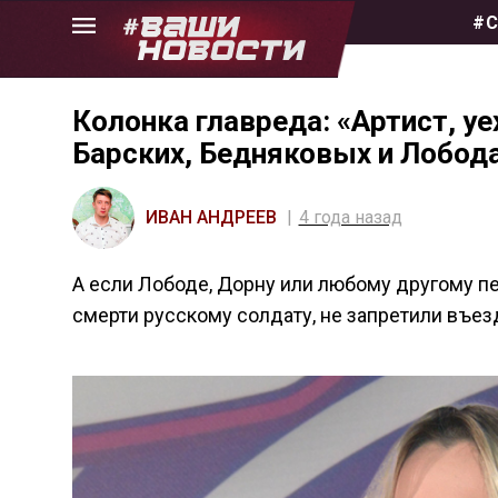
Skip
#С
to
the
content
Колонка главреда: «Артист, у
Барских, Бедняковых и Лобод
ИВАН АНДРЕЕВ
4 года назад
А если Лободе, Дорну или любому другому пе
смерти русскому солдату, не запретили въезд