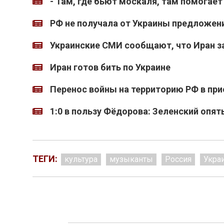
- Там, где бьют москаля, там помогает
РФ не получала от Украины предложен
Украинские СМИ сообщают, что Иран з
Иран готов бить по Украине
Перенос войны на территорию РФ в при
1:0 в пользу Фёдорова: Зеленский опят
ТЕГИ:
культура
музыканты
Россия
Укра