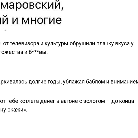
 от телевизора и культуры обрушили планку вкуса у
тожества и б***вы.
аркивалась долгие годы, ублажая баблом и внимание
т тебе котлета денег в вагоне с золотом – до конца
 ну скажи».