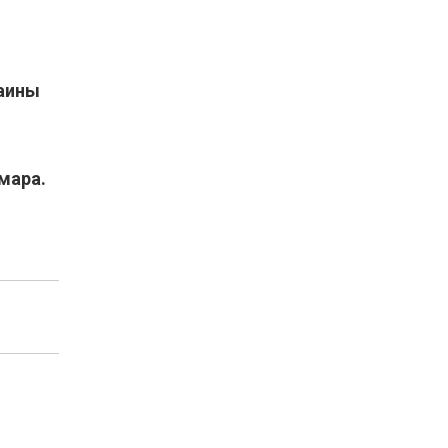
раины
мара.