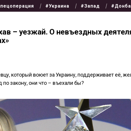
пецоперация
#Украина
#Запад
#Донба
ехав – уезжай. О невъездных деятел
ах»
вцу, который воюет за Украину, поддерживает её, же
 по закону, они что – въехали бы?