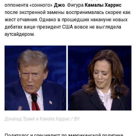
оппонента «сонного»
Джо
. Фигура
Камалы Харрис
после экстренной замены воспринималась скорее как
жест отчаяния. Однако в прошедших накануне новых
дебатах вице-президент США вовсе не выглядела
аутсайдером.
Дональд Трамп и Камала Харрис / ВН
Политолог и специалист по американской политике