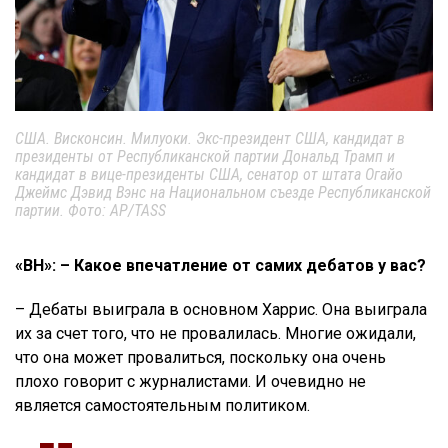
США. Висконсин. Милуоки. Экс-президент США, кандидат в
президенты от Республиканской партии Дональд Трамп и
кандидат в вице-президенты США, сенатор от штата Огайо
Джеймс Дэвид Вэнс на Национальном cъезде Республиканской
партии. Фото: AP/TASS
«ВН»: – Какое впечатление от самих дебатов у вас?
– Дебаты выиграла в основном Харрис. Она выиграла
их за счет того, что не провалилась. Многие ожидали,
что она может провалиться, поскольку она очень
плохо говорит с журналистами. И очевидно не
является самостоятельным политиком.