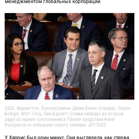
менеджментом глобальных корпораций.
США. Вашингтон. Конгрессмены Джим Бэнкс (справа), Лорен
Боберт, Мэтт Гетц, Тим Бэрчетт (слева направо во втором
ряду) во время голосования в Палате представителей
Конгресса по избранию нового спикера. AP/TASS
У Харрис был один минус. Она выглядела, как стерва.