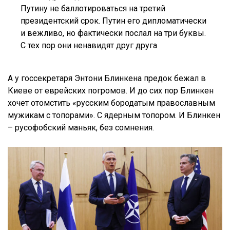
Путину не баллотироваться на третий
президентский срок. Путин его дипломатически
и вежливо, но фактически послал на три буквы.
С тех пор они ненавидят друг друга
А у госсекретаря Энтони Блинкена предок бежал в
Киеве от еврейских погромов. И до сих пор Блинкен
хочет отомстить «русским бородатым православным
мужикам с топорами». С ядерным топором. И Блинкен
– русофобский маньяк, без сомнения.