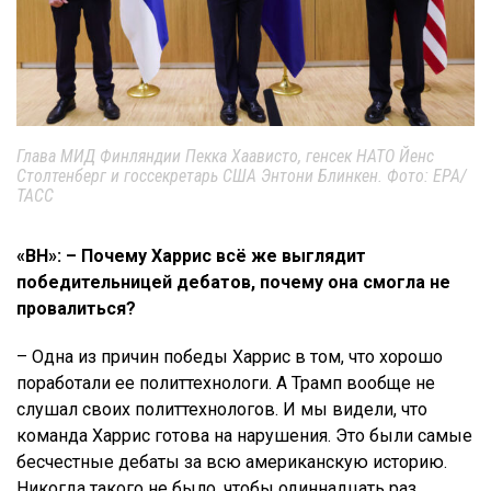
Глава МИД Финляндии Пекка Хаависто, генсек НАТО Йенс
Столтенберг и госсекретарь США Энтони Блинкен. Фото: EPA/
ТАСС
«ВН»: – Почему Харрис всё же выглядит
победительницей дебатов, почему она смогла не
провалиться?
– Одна из причин победы Харрис в том, что хорошо
поработали ее политтехнологи. А Трамп вообще не
слушал своих политтехнологов. И мы видели, что
команда Харрис готова на нарушения. Это были самые
бесчестные дебаты за всю американскую историю.
Никогда такого не было, чтобы одиннадцать раз