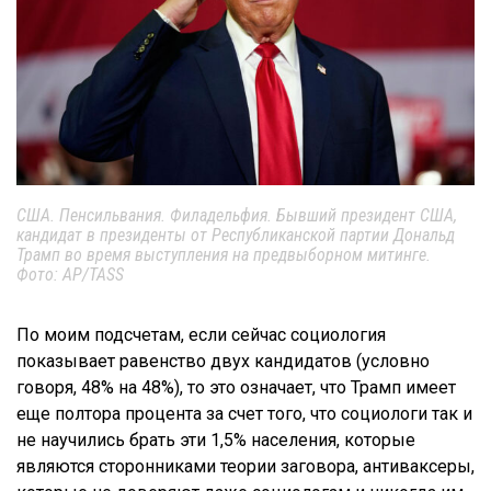
США. Пенсильвания. Филадельфия. Бывший президент США,
кандидат в президенты от Республиканской партии Дональд
Трамп во время выступления на предвыборном митинге.
Фото: AP/TASS
По моим подсчетам, если сейчас социология
показывает равенство двух кандидатов (условно
говоря, 48% на 48%), то это означает, что Трамп имеет
еще полтора процента за счет того, что социологи так и
не научились брать эти 1,5% населения, которые
являются сторонниками теории заговора, антиваксеры,