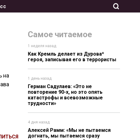
сс
Самое читаемое
1 неделя назад
Как Кремль делает из Дурова*
героя, записывая его в террористы
ь на
1 день назад
лава
Герман Садулаев: «Это не
повторение 90-х, но это опять
катастрофы и всевозможные
трудности»
4 дня назад
Алексей Рамм: «Мы не пытаемся
догнать, мы пытаемся сразу
ЛИТЬСЯ