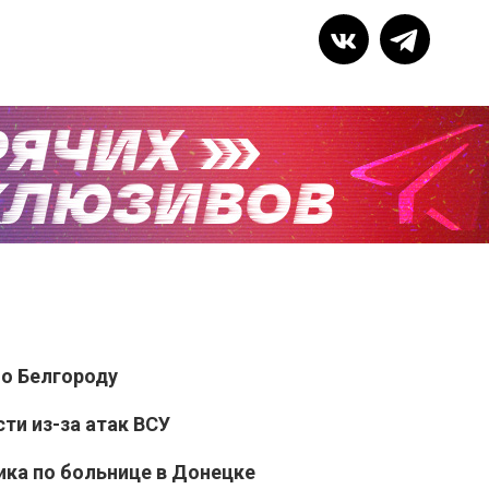
по Белгороду
ти из-за атак ВСУ
ика по больнице в Донецке