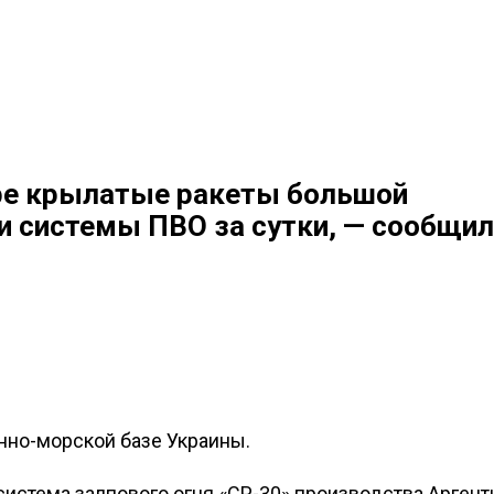
ыре крылатые ракеты большой
и системы ПВО за сутки, — сообщил
нно-морской базе Украины.
истема залпового огня «СР-30» производства Аргент