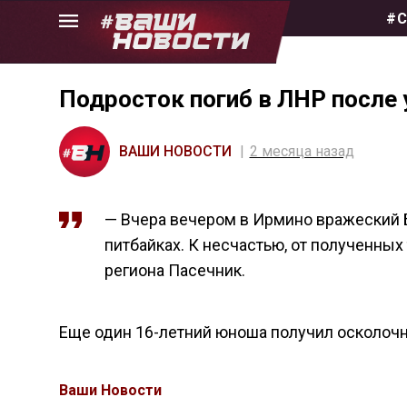
Skip
#С
to
the
content
Подросток погиб в ЛНР после 
ВАШИ НОВОСТИ
2 месяца назад
— Вчера вечером в Ирмино вражеский Б
питбайках. К несчастью, от полученных
региона Пасечник.
Еще один 16-летний юноша получил осколочно
Ваши Новости