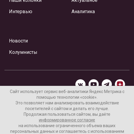
Наши колонки
Актуальное
Интервью
Аналитика
Новости
Колумнисты
Сайт использует сервис веб-аналитики Яндекс Метрика с
помощью технологии «cookie».
Материалы предоставлены редакцией Интернет-газеты
Это позволяет нам анализировать взаимодействие
«Ваши новости»
посетителей с сайтом и делать его лучше.
Продолжая пользоваться сайтом, вы даёте
Нашли ошибку? Выделите ее и нажмите Ctrl+Enter
информированное согласие
на использование ограниченного объема ваших
персональных данных и соглашаетесь с использованием