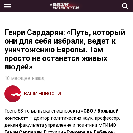
Skip
to
the
content
Генри Сардарян: «Путь, который
они для себя избрали, ведет к
уничтожению Европы. Там
просто не останется живых
людей»
10 месяцев назад
ВАШИ НОВОСТИ
Гость 63-го выпуска спецпроекта
«СВО / Большой
контекст»
– доктор политических наук, профессор,
декан факультета управления и политики МГИМО
Генри Сардарян
. В студии
«Бункера на Лубянке»