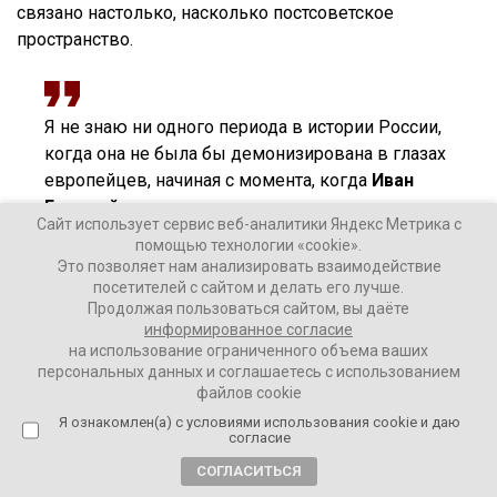
связано настолько, насколько постсоветское
пространство.
Я не знаю ни одного периода в истории России,
когда она не была бы демонизирована в глазах
европейцев, начиная с момента, когда
Иван
Грозный
создал централизованное русское
Сайт использует сервис веб-аналитики Яндекс Метрика с
государство.
помощью технологии «cookie».
Это позволяет нам анализировать взаимодействие
посетителей с сайтом и делать его лучше.
Вот в момент, когда мы, как в конце 80-х и 90-е,
Продолжая пользоваться сайтом, вы даёте
находимся в состоянии политической импотенции,
информированное согласие
на использование ограниченного объема ваших
военно-политического безумия и абсолютного просто
персональных данных и соглашаетесь с использованием
краха государственности, в этот момент это не
файлов cookie
симпатию к нам испытывают. Это злорадство. К нам
Я ознакомлен(а) с условиями использования cookie и даю
относятся, как к больному алкоголику, над которым
согласие
можно потешаться, измываться, но не бояться. Что он
СОГЛАСИТЬСЯ
тебе сделает?