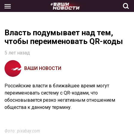
Skip
to
the
content
Власть подумывает над тем,
чтобы переименовать QR-коды
5 лет назад
ВАШИ НОВОСТИ
Российские власти в ближайшее время могут
переименовать систему с QR-кодами, что
обосновывается резко негативным отношением
общества к данному термину.
Фото: pixabay.com