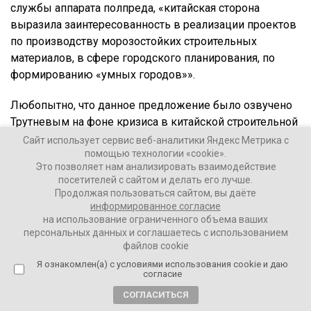
службы аппарата полпреда, «китайская сторона
выразила заинтересованность в реализации проектов
по производству морозостойких строительных
материалов, в сфере городского планирования, по
формированию «умных городов»».
Любопытно, что данное предложение было озвучено
Трутневым на фоне кризиса в китайской строительной
отрасли. Дело в том, что один из крупнейших
Сайт использует сервис веб-аналитики Яндекс Метрика с
помощью технологии «cookie».
китайских операторов недвижимости Evergrande Group
Это позволяет нам анализировать взаимодействие
находится в преддефолтном состоянии, суммарный
посетителей с сайтом и делать его лучше.
долг компании на данный момент превышает более
Продолжая пользоваться сайтом, вы даёте
2% ВВП Китая.
информированное согласие
на использование ограниченного объема ваших
персональных данных и соглашаетесь с использованием
Экономист и научный сотрудник Китайского центра
файлов cookie
Оксфордского университета
Джордж Магнус
Я ознакомлен(а) с условиями использования cookie и даю
полагает, что в ближайшее время вторая по величине
согласие
экономика мира столкнется с большими долговыми
СОГЛАСИТЬСЯ
проблемами.