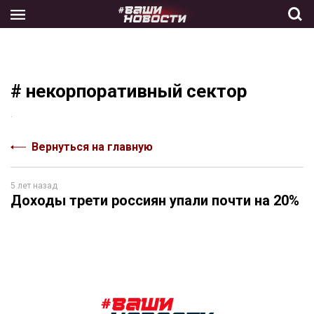
Skip
to
the
content
# некорпоративный сектор
.
Вернуться на главную
5 лет назад
Доходы трети россиян упали почти на 20%