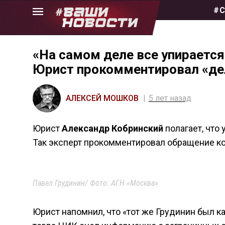
Skip
#С
to
the
content
«На самом деле все упирается
Юрист прокомментировал «де
АЛЕКСЕЙ МОШКОВ
5 лет назад
Юрист
Александр Кобринский
полагает, что 
Так эксперт прокомментировал обращение к
Павел Грудинин/ Фото: АГН «Москва»
Юрист напомнил, что «тот же Грудинин был к