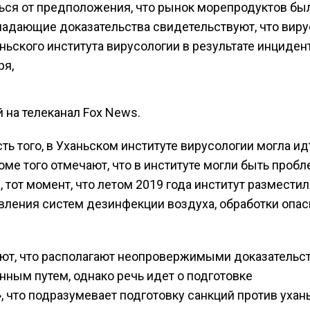
ться от предположения, что рынок морепродуктов бы
адающие доказательства свидетельствуют, что виру
ьского института вирусологии в результате инцидент
ря,
 на телеканал Fox News.
 того, в Уханьском институте вирусологии могла ид
оме того отмечают, что в институте могли быть проб
, тот момент, что летом 2019 года институт разместил
вления систем дезинфекции воздуха, обработки опа
ают, что располагают неопровержимыми доказательс
енным путем, однако речь идет о подготовке
, что подразумевает подготовку санкций против ухан