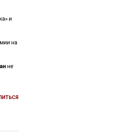
ка» и
омии на
ан
не
ЛИТЬСЯ