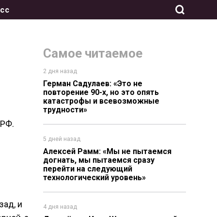
сс
Самое читаемое
2 дня назад
Герман Садулаев: «Это не
повторение 90-х, но это опять
катастрофы и всевозможные
трудности»
ПРФ.
5 дней назад
Алексей Рамм: «Мы не пытаемся
догнать, мы пытаемся сразу
перейти на следующий
технологический уровень»
зад, и
4 дня назад