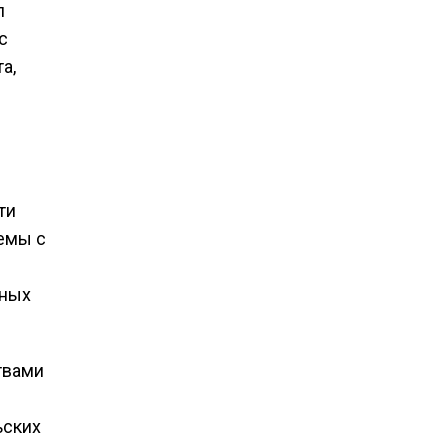
л
с
а,
ти
лемы с
сных
твами
ьских