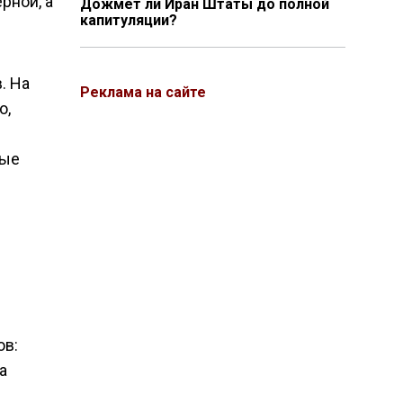
рной, а
Дожмёт ли Иран Штаты до полной
капитуляции?
. На
Реклама на сайте
о,
ные
ов:
а