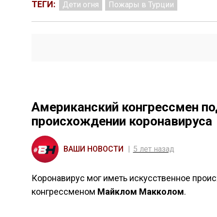
ТЕГИ:
Дети огня
Пожары в Турции
Американский конгрессмен по
происхождении коронавируса
ВАШИ НОВОСТИ
5 лет назад
Коронавирус мог иметь искусственное проис
конгрессменом
Майклом Макколом
.