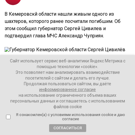
В Кемеровскй области нашли живым одного из
шахтеров, которого ранее посчитали погибшим. Об
этом сообщил губернатор Сергей Цивилев и
подтвердил глава МЧС Александр Чуприян.
Губернатор Кемеровской области Сергей Цивилёв. Фото:
Сайт использует сервис веб-аналитики Яндекс Метрика с
vashgorod.ru
помощью технологии «cookie».
Это позволяет нам анализировать взаимодействие
посетителей с сайтом и делать его лучше.
Продолжая пользоваться сайтом, вы даёте
информированное согласие
– В шахте «Листвяжная» найден живой человек.
на использование ограниченного объема ваших
Его везут в больницу, – сообщил Цивилев.
персональных данных и соглашаетесь с использованием
файлов cookie
Я ознакомлен(а) с условиями использования cookie и даю
согласие
СОГЛАСИТЬСЯ