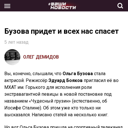
Skip
to
the
content
Бузова придет и всех нас спасет
5 лет назад
ОЛЕГ ДЕМИДОВ
Вы, конечно, слышали, что
Ольга Бузова
стала
актрисой. Режиссёр
Эдуард Бояков
пригласил её во
МХАТ им. Горького для исполнения роли
экстравагантной певицы в новой постановке под
названием «Чудесный грузин» (естественно, об
Иосифе Сталине). Об этом уже кто только ни
высказался. Написано статей на несколько книг.
Но вот Ольга Бузова пришла на спортивный телеканал