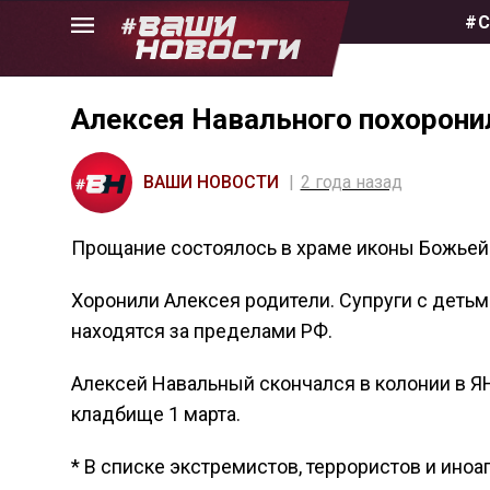
Skip
#С
to
the
content
Алексея Навального похорони
ВАШИ НОВОСТИ
2 года назад
Прощание состоялось в храме иконы Божьей 
Хоронили Алексея родители. Супруги с детьм
находятся за пределами РФ.
Алексей Навальный скончался в колонии в ЯН
кладбище 1 марта.
* В списке экстремистов, террористов и иноа