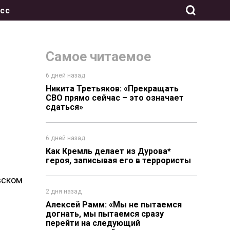
сс
Самое читаемое
6 дней назад
Никита Третьяков: «Прекращать
СВО прямо сейчас – это означает
сдаться»
6 дней назад
Как Кремль делает из Дурова*
героя, записывая его в террористы
вском
2 дня назад
Алексей Рамм: «Мы не пытаемся
догнать, мы пытаемся сразу
перейти на следующий