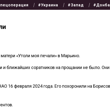
пецоперация
#Украина
#Запад
#Донба
ли
матери «Утоли моя печали» в Марьино.
и и ближайших соратников на прощании не было. Они
АО 16 февраля 2024 года. Его похоронили на Борисо
гентов.