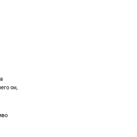
а
его он,
иво