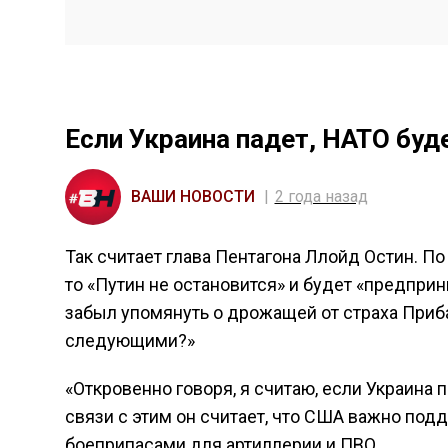
Если Украина падет, НАТО буд
ВАШИ НОВОСТИ
2 года назад
Так считает глава Пентагона Ллойд Остин. По
то «Путин не остановится» и будет «предпри
забыл упомянуть о дрожащей от страха Приба
следующими?»
«Откровенно говоря, я считаю, если Украина п
связи с этим он считает, что США важно под
боеприпасами для артиллерии и ПВО.