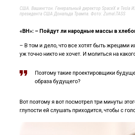
США. Вашингтон. Генеральный директор SpaceX и Tesla И
президента США Дональда Трампа. Фото: Zuma\TASS
«ВН»: – Пойдут ли народные массы в хлеб
– В том и дело, что все хотят быть жрецами 
уж точно никто не хочет. И молиться на како
Поэтому такие проектировщики будущего
образа будущего?
Вот поэтому я вот посмотрел три минуты этог
глупости ей слушать приходится, чтобы с гол