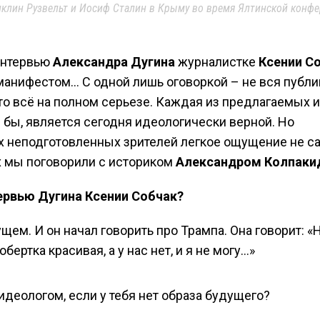
анклин Рузвельт и Иосиф Сталин в Крыму во время Ялтинской конфе
интервью
Александра Дугина
журналистке
Ксении С
анифестом… С одной лишь оговоркой – не вся публи
это всё на полном серьезе. Каждая из предлагаемых и
 бы, является сегодня идеологически верной. Но
их неподготовленных зрителей легкое ощущение не с
х мы поговорили с историком
Александром Колпаки
рвью Дугина Ксении Собчак?
щем. И он начал говорить про Трампа. Она говорит: «
обертка красивая, а у нас нет, и я не могу…»
идеологом, если у тебя нет образа будущего?