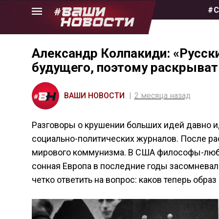
Skip
#С
to
the
content
Александр Колпакиди: «Русск
будущего, поэтому раскрывать
ВАШИ НОВОСТИ
2 месяца назад
Разговоры о крушении больших идей давно ид
социально-политических журналов. После ра
мирового коммунизма. В США философы-люби
сонная Европа в последние годы засомневала
четко ответить на вопрос: каков теперь обра