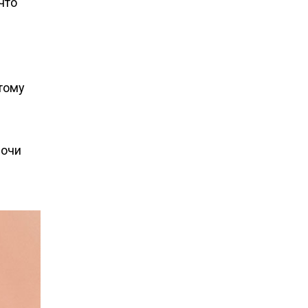
 что
отому
ночи