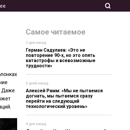
сс
Самое читаемое
2 дня назад
Герман Садулаев: «Это не
повторение 90-х, но это опять
катастрофы и всевозможные
трудности»
олонках
ние
5 дней назад
. Даже
Алексей Рамм: «Мы не пытаемся
догнать, мы пытаемся сразу
ожет
перейти на следующий
аций.
технологический уровень»
4 дня назад