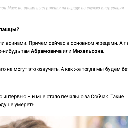
лон Маск во время выступления на параде по случаю инаугурации
опашцы?
или воинами. Причем сейчас в основном жрецами. А п
го-нибудь там
Абрамовича
или
Михельсона
.
 не могут это озвучить. А как же тогда мы будем бе
о интервью – и мне стало печально за Собчак. Такие
оду не умереть.