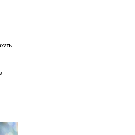
ахать
з