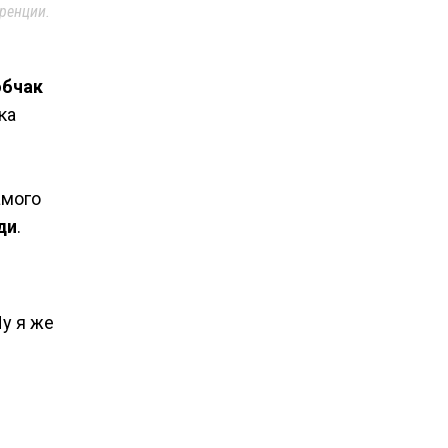
ренции.
обчак
ка
амого
ди
.
Ну я же