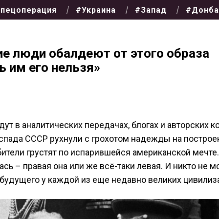
пецоперация
#Украина
#Запад
#Донба
ие люди обалдеют от этого образа
 им его нельзя»
ут в аналитических передачах, блогах и авторских к
спада СССР рухнули с грохотом надежды на построе
тели грустят по испарившейся американской мечте
сь – правая она или же всё-таки левая. И никто не м
з будущего у каждой из еще недавно великих цивилиз