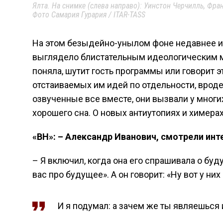
Ялта. На снимке (слева направо): Уинстон Черчилль, Фр
Фото Самария Гурария / ITAR-TASS
На этом безыдейно-унылом фоне недавнее 
выглядело блистательным идеологическим м
поняла, шутит гость программы или говорит 
отстаиваемых им идей по отдельности, вроде
озвученные все вместе, они вызвали у мног
хорошего сна.
О новых антиутопиях и химера
«ВН»: – Александр Иванович,
смотрели инте
– Я включил, когда она его спрашивала о буду
вас про будущее». А он говорит: «Ну вот у них 
И я подумал: а зачем же ты являешься 