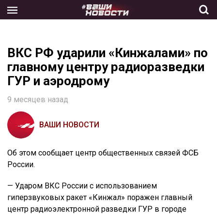
Skip
to
the
content
ВКС РФ ударили «Кинжалами» по
главному центру радиоразведки
ГУР и аэродрому
9 месяцев назад
ВАШИ НОВОСТИ
Об этом сообщает центр общественных связей ФСБ
России.
— Ударом ВКС России с использованием
гиперзвуковых ракет «Кинжал» поражен главный
центр радиоэлектронной разведки ГУР в городе