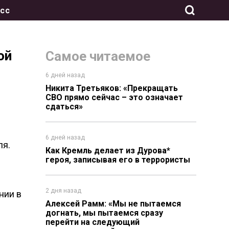
сс
ой
Самое читаемое
6 дней назад
Никита Третьяков: «Прекращать
СВО прямо сейчас – это означает
сдаться»
6 дней назад
ля.
Как Кремль делает из Дурова*
героя, записывая его в террористы
2 дня назад
нии в
Алексей Рамм: «Мы не пытаемся
догнать, мы пытаемся сразу
перейти на следующий