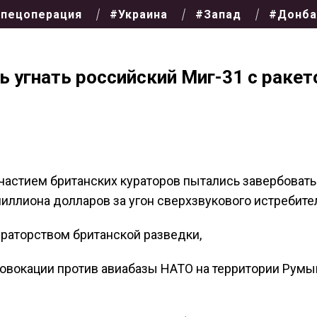
пецоперация
#Украина
#Запад
#Донба
 угнать российский Миг-31 с ракет
частием британских кураторов пытались завербовать
миллиона долларов за угон сверхзвукового истребите
раторством британской разведки,
овокации против авиабазы НАТО на территории Румы