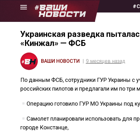
Skip
#С
to
the
content
Украинская разведка пыталась
«Кинжал» — ФСБ
ВАШИ НОВОСТИ
9 месяцев назад
По данным ФСБ, сотрудники ГУР Украины с у
российских пилотов и предлагали им по три 
Операцию готовило ГУР МО Украины под ку
Самолет планировали использовать для пр
городе Констанце,