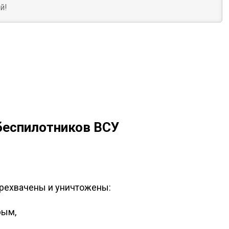
беспилотников ВСУ
рехвачены и уничтожены:
рым,