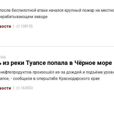
 после беспилотной атаки начался крупный пожар на местн
рерабатывающем заводе
вости
108135
азад
 из реки Туапсе попала в Чёрное море
нефтепродуктов произошёл из-за дождей и подъёма уров
уапсе, - сообщили в оперштабе Краснодарского края
вости
163053