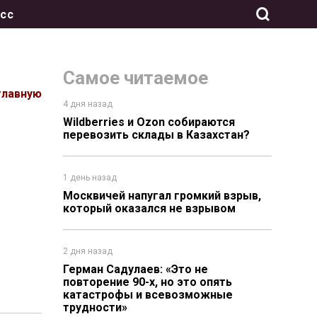
сс
Самое читаемое
главную
4 дня назад
Wildberries и Ozon собираются
перевозить склады в Казахстан?
1 день назад
Москвичей напугал громкий взрыв,
который оказался не взрывом
2 дня назад
Герман Садулаев: «Это не
повторение 90-х, но это опять
катастрофы и всевозможные
трудности»