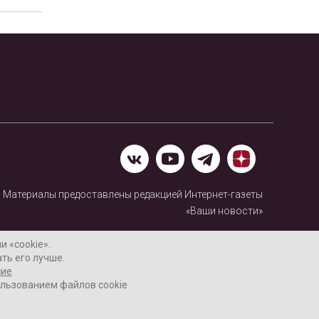
Материалы предоставлены редакцией Интернет-газеты
«Ваши новости»
Нашли ошибку? Выделите ее и нажмите Ctrl+Enter
 «cookie».
ть его лучше.
сие
ользованием файлов cookie
16+