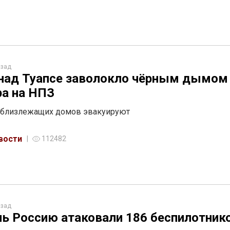
азад
над Туапсе заволокло чёрным дымом
а на НПЗ
 близлежащих домов эвакуируют
вости
112482
азад
чь Россию атаковали 186 беспилотник