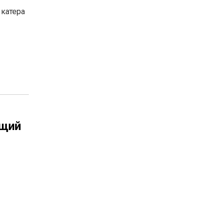
 катера
ющий