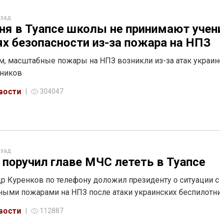
азад
ня в Туапсе школы не принимают учен
ях безопасности из-за пожара на НПЗ
, масштабные пожары на НПЗ возникли из-за атак украин
тников
вости
304047
азад
 поручил главе МЧС лететь в Туапсе
р Куренков по телефону доложил президенту о ситуации с
ыми пожарами на НПЗ после атаки украинских беспилотн
вости
112887