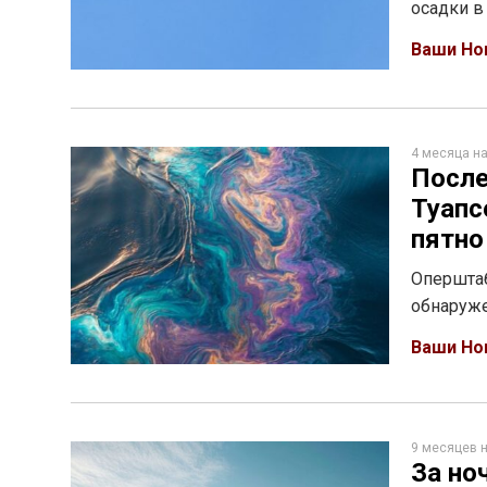
осадки в
Ваши Но
4 месяца н
После
Туапс
пятно
Оперштаб
обнаруже
Ваши Но
9 месяцев 
За но