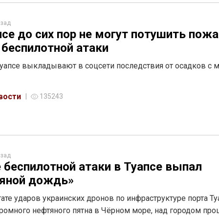
азад
псе до сих пор не могут потушить пожа
 беспилотной атаки
уапсе выкладывают в соцсети последствия от осадков с 
м
вости
135243
азад
 беспилотной атаки в Туапсе выпал
яной дождь»
тате ударов украинских дронов по инфраструктуре порта Ту
ромного нефтяного пятна в Чёрном море, над городом пр