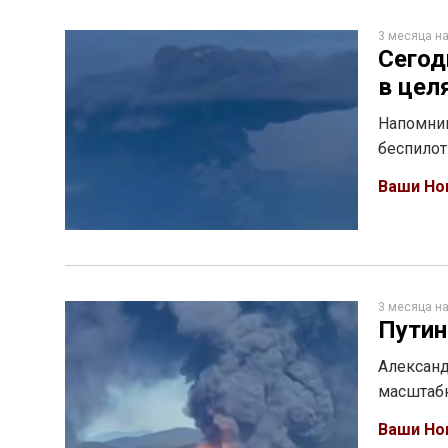
3 месяца н
Сегод
в цел
Напомним
беспило
Ваши Но
3 месяца н
Путин
Александ
масштабн
Ваши Но