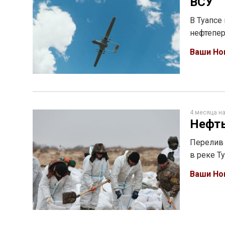
ВСУ
В Туапсе
нефтепе
Ваши Но
4 месяца н
Нефть
Перелив 
в реке Т
Ваши Но