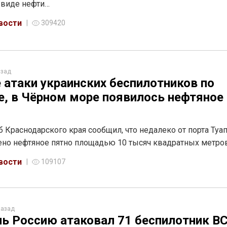
 виде нефти…
вости
309420
азад
 атаки украинских беспилотников по
е, в Чёрном море появилось нефтяное
 Краснодарского края сообщил, что недалеко от порта Туа
но нефтяное пятно площадью 10 тысяч квадратных метро
вости
109107
назад
чь Россию атаковал 71 беспилотник В