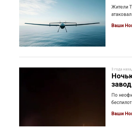
Жители Т
атаковал
Ваши Но
3 года наза
Ночью
завод
По неофи
беспилот
Ваши Но