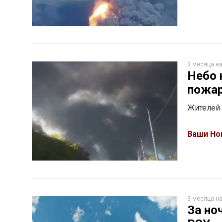
3 месяца н
Небо 
пожар
Жителей
Ваши Но
3 месяца н
За но