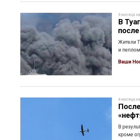
4 месяца н
В Туа
после
Жители Т
и пепло
Ваши Но
4 месяца н
После
«нефт
В резуль
кроме ог