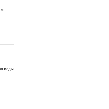
ом
ня воды