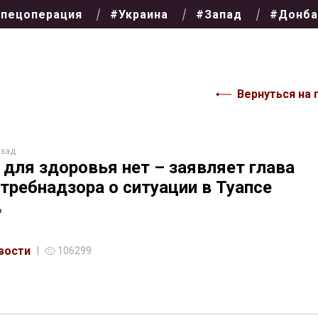
пецоперация
#Украина
#Запад
#Донба
Вернуться на 
азад
 для здоровья нет – заявляет глава
требнадзора о ситуации в Туапсе
?
вости
106299