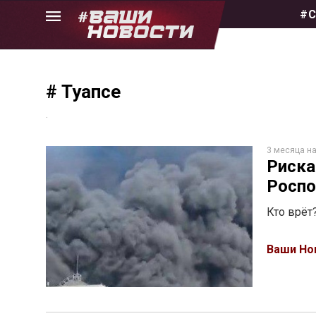
Skip
#С
to
the
content
# Туапсе
.
3 месяца н
Риска
Роспо
Кто врёт
Ваши Но