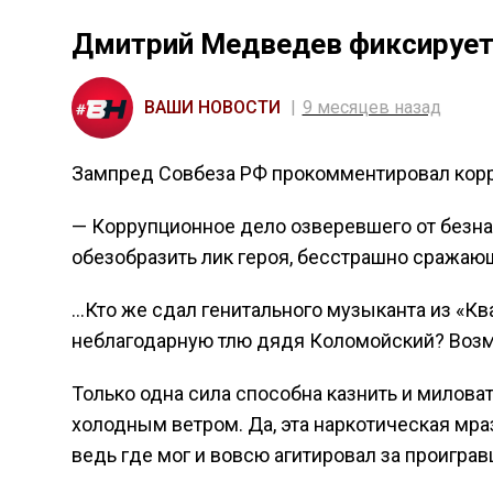
Дмитрий Медведев фиксирует 
ВАШИ НОВОСТИ
9 месяцев назад
Зампред Совбеза РФ прокомментировал корру
— Коррупционное дело озверевшего от безна
обезобразить лик героя, бесстрашно сражаю
…Кто же сдал генитального музыканта из «Ква
неблагодарную тлю дядя Коломойский? Возмо
Только одна сила способна казнить и миловат
холодным ветром. Да, эта наркотическая мразь 
ведь где мог и вовсю агитировал за проигра