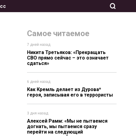
сс
Самое читаемое
7 дней назад
Никита Третьяков: «Прекращать
СВО прямо сейчас – это означает
сдаться»
6 дней назад
Как Кремль делает из Дурова*
героя, записывая его в террористы
3 дня назад
Алексей Рамм: «Мы не пытаемся
догнать, мы пытаемся сразу
перейти на следующий