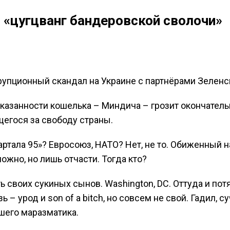
«цугцванг бандеровской сволочи»
пционный скандал на Украине с партнёрами Зеленс
казанности кошелька – Миндича – грозит окончатель
щегося за свободу страны.
ртала 95»? Евросоюз, НАТО? Нет, не то. Обиженный н
жно, но лишь отчасти. Тогда кто?
ь своих сукиных сынов. Washington, DC. Оттуда и пот
– урод и son of a bitch, но совсем не свой. Гадил, су
вшего маразматика.