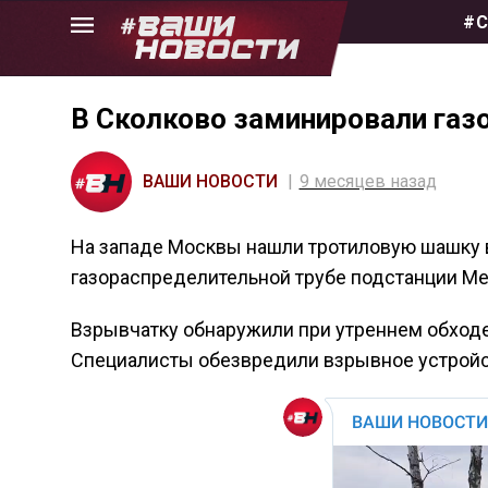
Skip
#С
to
the
content
В Сколково заминировали газ
ВАШИ НОВОСТИ
9 месяцев назад
На западе Москвы нашли тротиловую шашку в
газораспределительной трубе подстанции М
Взрывчатку обнаружили при утреннем обходе
Специалисты обезвредили взрывное устройс