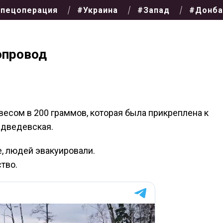
пецоперация
#Украина
#Запад
#Донба
опровод
есом в 200 граммов, которая была прикреплена к
едведевская.
, людей эвакуировали.
тво.