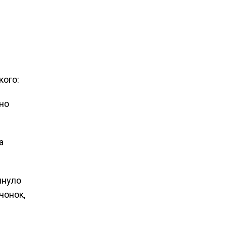
кого:
но
а
януло
чонок,