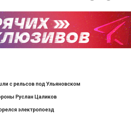
шли с рельсов под Ульяновском
ороны Руслан Цаликов
горелся электропоезд