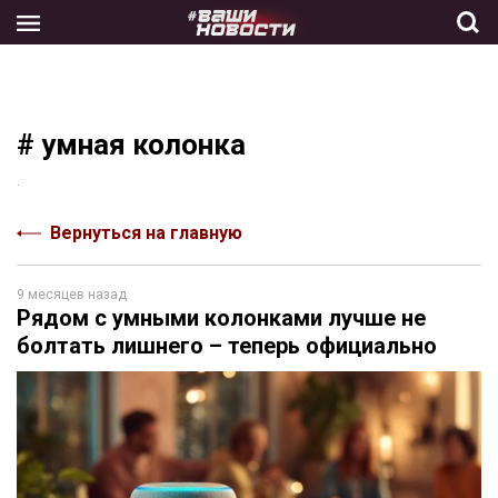
Skip
to
the
content
# умная колонка
.
Вернуться на главную
9 месяцев назад
Рядом с умными колонками лучше не
болтать лишнего – теперь официально