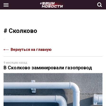
Skip
to
the
content
# Сколково
.
Вернуться на главную
9 месяцев назад
В Сколково заминировали газопровод