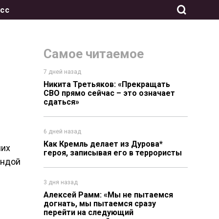
сс
Самое читаемое
7 дней назад
Никита Третьяков: «Прекращать
СВО прямо сейчас – это означает
сдаться»
6 дней назад
Как Кремль делает из Дурова*
ших
героя, записывая его в террористы
андой
3 дня назад
Алексей Рамм: «Мы не пытаемся
догнать, мы пытаемся сразу
перейти на следующий