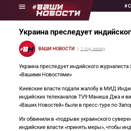
Skip
#С
to
the
content
Украина преследует индийско
ВАШИ НОВОСТИ
1 год назад
Украина преследует индийского журналиста 
«Вашими Новостями»
Киевские власти подали жалобу в МИД Индии
индийских телеканалов TV9 Маниша Джа и ви
«Ваших Новостей» были в пресс-туре по Зап
Их обвинили в «подрыве украинского суверен
индийские власти «принять меры», чтобы ин