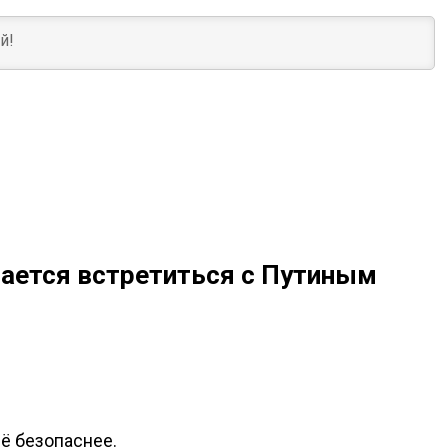
рается встретиться с Путиным
щё безопаснее.