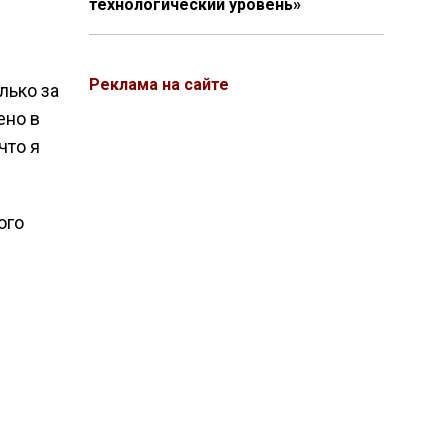
технологический уровень»
Реклама на сайте
лько за
ено в
что я
ого