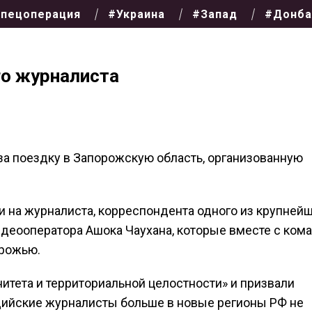
пецоперация
#Украина
#Запад
#Донба
го журналиста
за поездку в Запорожскую область, организованную
 на журналиста, корреспондента одного из крупней
деооператора Ашока Чаухана, которые вместе с ком
орожью.
итета и территориальной целостности» и призвали
дийские журналисты больше в новые регионы РФ не