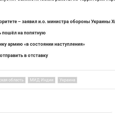
оритете – заявил и.о. министра обороны Украины Х
ь пошёл на попятную
ику армию «в состоянии наступления»
отправить в отставку
кая область
МИД Индии
Украина