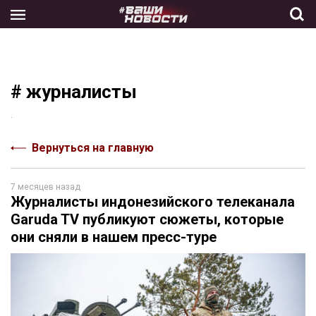
Skip
to
the
content
# журналисты
.
Вернуться на главную
7 месяцев назад
Журналисты индонезийского телеканала
Garuda TV публикуют сюжеты, которые
они сняли в нашем пресс-туре