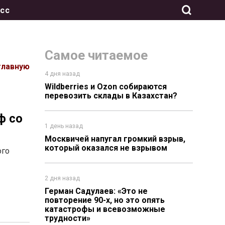
сс
Самое читаемое
главную
4 дня назад
Wildberries и Ozon собираются
перевозить склады в Казахстан?
ф со
1 день назад
Москвичей напугал громкий взрыв,
который оказался не взрывом
ого
2 дня назад
Герман Садулаев: «Это не
повторение 90-х, но это опять
катастрофы и всевозможные
трудности»