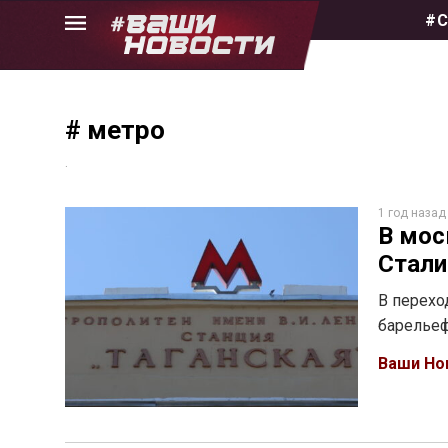
Skip
#С
to
the
content
# метро
.
1 год назад
В мос
Стал
В перехо
барельеф
Ваши Но