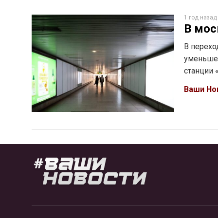
1 год назад
В мос
В перехо
уменьшен
станции 
Ваши Но