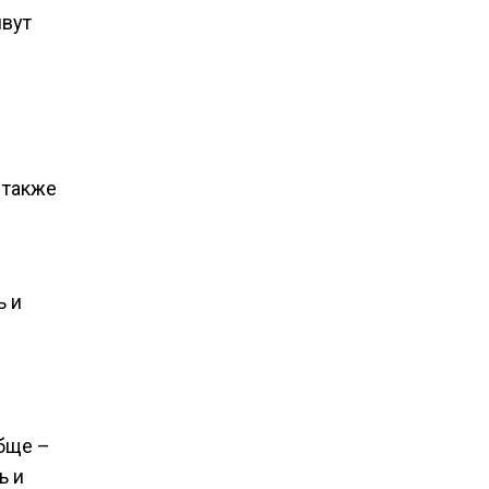
вут
 также
ь и
обще –
ь и