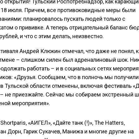
о открытия! Тульский Роспотребнадзор, как карающи
а 18 июля. Причем, все противоковидные меры были
ваниями: планировалось пускать людей только с
атом о прививке. А теперь отрицательный баланс бю
блей, и что с этим делать, неизвестно.
иваля Андрей Клюкин отмечал, что даже не понял, к
отмене – слишком силен был адреналиновый шок. Ни
продолжать работать – и в социальных сетях мероприя
ов: «Друзья. Сообщаем, что в полночь мы получили
 в Тульской области отменены, включая фестиваль «
 – не приезжайте. Сейчас мы собираем экстренный ш
еной мероприятия».
hortparis, «АИГЕЛ», «Дайте танк (!)», The Hatters,
ван Дорн, Гарик Сукачев, Манижа и многие другие на