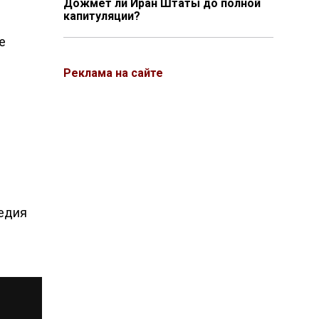
Дожмёт ли Иран Штаты до полной
капитуляции?
е
Реклама на сайте
гедия