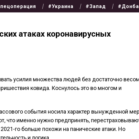
пецоперация
#Украина
#Запад
#Донба
еских атаках коронавирусных
кивать усилия множества людей без достаточно весо
ришествия ковида. Коснулось это во многом и
 массового события носила характер вынужденной ме
ют, что именно нужно предпринять, перестраховываю
а 2021-го больше похожи на панические атаки. Но
ельность и логика.