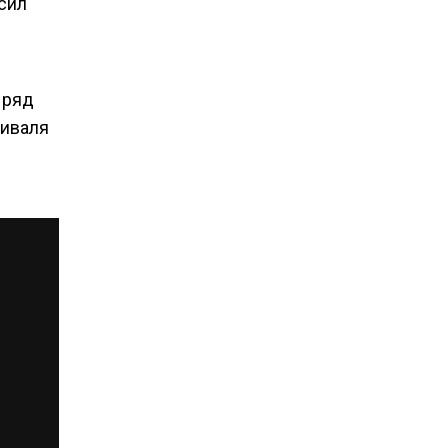
 сил
 ряд
тиваля