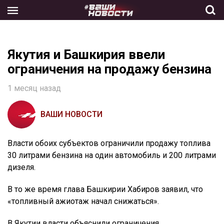
Skip
to
the
content
Якутия и Башкирия ввели
ограничения на продажу бензина
1 месяц назад
ВАШИ НОВОСТИ
Власти обоих субъектов ограничили продажу топлива
30 литрами бензина на один автомобиль и 200 литрами
дизеля.
В то же время глава Башкирии Хабиров заявил, что
«топливный ажиотаж начал снижаться».
В Якутии власти объяснили ограничения