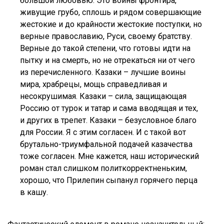
большой любовью. Это воины фронтира,
живущие грубо, сплошь и рядом совершающие
жестокие и до крайности жестокие поступки, но
верные православию, Руси, своему братству.
Верные до такой степени, что готовы идти на
пытку и на смерть, но не отрекаться ни от чего
из перечисленного. Казаки – лучшие воины
мира, храбрецы, мощь справедливая и
несокрушимая. Казаки – сила, защищающая
Россию от турок и татар и сама вводящая и тех,
и других в трепет. Казаки – безусловное благо
для России. Я с этим согласен. И с такой вот
брутально-триумфальной подачей казачества
тоже согласен. Мне кажется, наш исторический
роман стал слишком политкорректненьким,
хорошо, что Прилепин сыпанул горячего перца
в кашу.