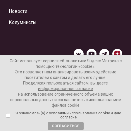
Новости
Колумнисты
Сайт использует сервис веб-аналитики Яндекс Метрика с
помощью технологии «cookie».
Материалы предоставлены редакцией Интернет-газеты
Это позволяет нам анализировать взаимодействие
«Ваши новости»
посетителей с сайтом и делать его лучше.
Продолжая пользоваться сайтом, вы даёте
Нашли ошибку? Выделите ее и нажмите Ctrl+Enter
информированное согласие
на использование ограниченного объема ваших
персональных данных и соглашаетесь с использованием
файлов cookie
16+
Согласие пользователя на обработку данных
Я ознакомлен(а) с условиями использования cookie и даю
согласие
Реклама на сайте
СОГЛАСИТЬСЯ