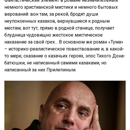
Фантастический элемент в романе незначительный:
немного христианской мистики и немного бытовых
верований: вон там, за рекой, бродят души
неупокоенных казаков, вернувшиеся к родным
местам; вот тут, прямо в родной станице, получает
блудница чудовищно жестокое мистическое
наказание за свой грех… В основном же роман «Тума»
– историко-реалистическое повествование и, в какой-
то мере, сказание о казачьих героях, эпос Тихого Дона-
батюшки, не написанный самими казаками, но
написанный за них Прилепиным.